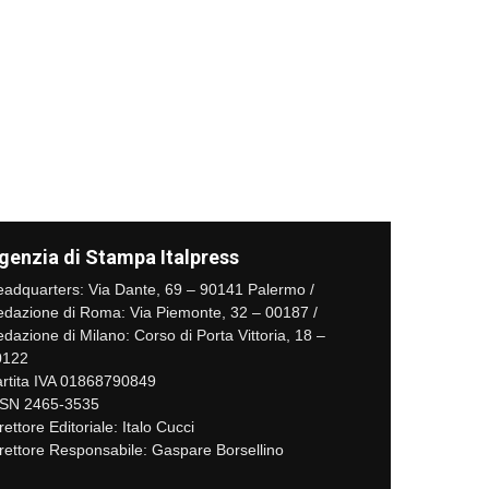
genzia di Stampa Italpress
adquarters: Via Dante, 69 – 90141 Palermo /
dazione di Roma: Via Piemonte, 32 – 00187 /
dazione di Milano: Corso di Porta Vittoria, 18 –
0122
rtita IVA 01868790849
SSN 2465-3535
rettore Editoriale: Italo Cucci
rettore Responsabile: Gaspare Borsellino