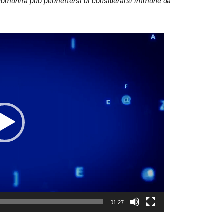
a comunità può permettersi di considerarsi immune da
01:27