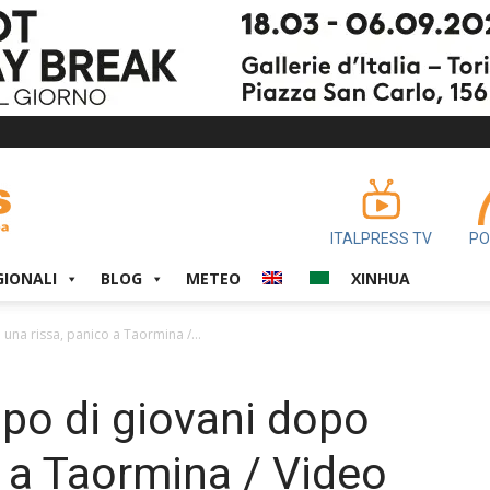
ITALPRESS TV
PO
GIONALI
BLOG
METEO
XINHUA
una rissa, panico a Taormina /...
po di giovani dopo
o a Taormina / Video