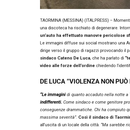
TAORMINA (MESSINA) (ITALPRESS) – Momenti di 
una discoteca ha rischiato di degenerare. Intorno
un’auto ha effettuato manovre pericolose sfi
Le immagini diffuse sui social mostrano una A
dirige verso il gruppo di ragazzi provocando il 
sindaco Cateno De Luca
, che ha parlato di
“t
video alle forze dell’ordine
chiedendo l’identi
DE LUCA “VIOLENZA NON PUÒ
“Le immagini
di quanto accaduto nella notte 
indifferenti.
Come sindaco e come genitore prov
conseguenze drammatiche. Chi ha compiuto que
massima severità”.
Così il sindaco di Taorm
all’uscita di un locale della città.
“Ma sarebbe rid