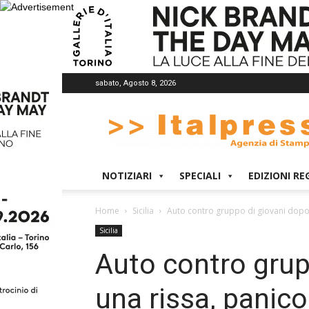
sabato, Agosto 8, 2026
Italpress
NOTIZIARI
SPECIALI
EDIZIONI RE
Home
Sicilia
Auto contro gruppo di giovani dopo 
Sicilia
Auto contro grup
una rissa, panic