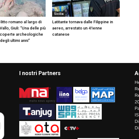
Sicilia
itto romano al largo di
Latitante tornava dalle Filippine in
allo, Giuli: “Una delle più
aereo, arrestato un 41enne
scoperte archeologiche
catanese
egli ultimi anni”
I nostri Partners
A
He
Re
Re
2
Pa
I
Di
Di