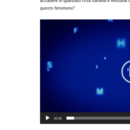
accadere in qualsiasi città italiana e nessun
questo fenomeno”.
Video
Player
00:00