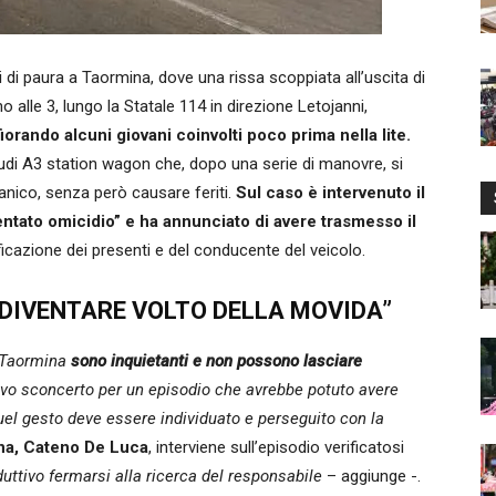
paura a Taormina, dove una rissa scoppiata all’uscita di
 alle 3, lungo la Statale 114 in direzione Letojanni,
orando alcuni giovani coinvolti poco prima nella lite.
udi A3 station wagon che, dopo una serie di manovre, si
panico, senza però causare feriti.
Sul caso è intervenuto il
entato omicidio” e ha annunciato di avere trasmesso il
ficazione dei presenti e del conducente del veicolo.
 DIVENTARE VOLTO DELLA MOVIDA”
a Taormina
sono inquietanti e non possono lasciare
o sconcerto per un episodio che avrebbe potuto avere
l gesto deve essere individuato e perseguito con la
ina, Cateno De Luca
, interviene sull’episodio verificatosi
uttivo fermarsi alla ricerca del responsabile
– aggiunge -.