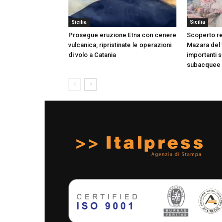
Sicilia
Sicilia
Prosegue eruzione Etna con cenere
Scoperto rel
vulcanica, ripristinate le operazioni
Mazara del V
di volo a Catania
importanti 
subacquee d