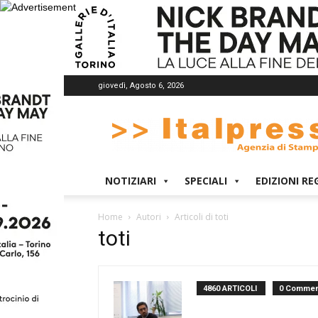
giovedì, Agosto 6, 2026
Italpress
NOTIZIARI
SPECIALI
EDIZIONI RE
Home
Autori
Articoli di toti
toti
4860 ARTICOLI
0 Commen