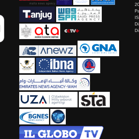
2
Pa
I
Di
Di