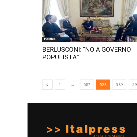
Politica
BERLUSCONI: “NO A GOVERNO
POPULISTA”
...
1
587
588
589
59