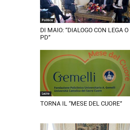
Politica
DI MAIO: “DIALOGO CON LEGA O
PD”
Lazio
TORNA IL “MESE DEL CUORE”