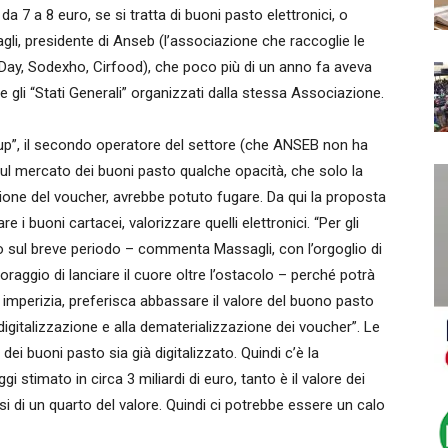
 da 7 a 8 euro, se si tratta di buoni pasto elettronici, o
li, presidente di Anseb (l’associazione che raccoglie le
 Day, Sodexho, Cirfood), che poco più di un anno fa aveva
gli “Stati Generali” organizzati dalla stessa Associazione.
roup”, il secondo operatore del settore (che ANSEB non ha
 sul mercato dei buoni pasto qualche opacità, che solo la
zazione del voucher, avrebbe potuto fugare. Da qui la proposta
re i buoni cartacei, valorizzare quelli elettronici. “Per gli
 sul breve periodo – commenta Massagli, con l’orgoglio di
raggio di lanciare il cuore oltre l’ostacolo – perché potrà
 imperizia, preferisca abbassare il valore del buono pasto
 digitalizzazione e alla dematerializzazione dei voucher”. Le
ei buoni pasto sia già digitalizzato. Quindi c’è la
gi stimato in circa 3 miliardi di euro, tanto è il valore dei
i di un quarto del valore. Quindi ci potrebbe essere un calo