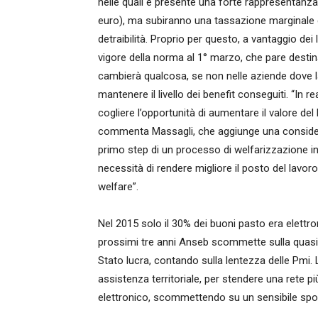
nelle quali è presente una forte rappresentanza
euro), ma subiranno una tassazione marginale d
detraibilità. Proprio per questo, a vantaggio dei
vigore della norma al 1° marzo, che pare destina
cambierà qualcosa, se non nelle aziende dove 
mantenere il livello dei benefit conseguiti. “In
cogliere l’opportunità di aumentare il valore de
commenta Massagli, che aggiunge una consideraz
primo step di un processo di welfarizzazione i
necessità di rendere migliore il posto del lavoro
welfare”.
Nel 2015 solo il 30% dei buoni pasto era elettro
prossimi tre anni Anseb scommette sulla quasi to
Stato lucra, contando sulla lentezza delle Pmi. 
assistenza territoriale, per stendere una rete 
elettronico, scommettendo su un sensibile spost