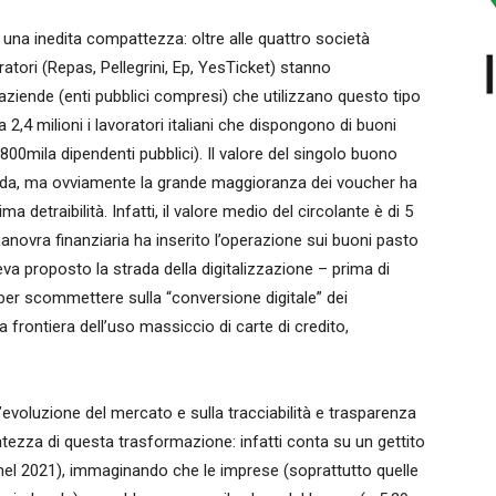
n una inedita compattezza: oltre alle quattro società
eratori (Repas, Pellegrini, Ep, YesTicket) stanno
ziende (enti pubblici compresi) che utilizzano questo tipo
a 2,4 milioni i lavoratori italiani che dispongono di buoni
 800mila dipendenti pubblici). Il valore del singolo buono
enda, ma ovviamente la grande maggioranza dei voucher ha
a detraibilità. Infatti, il valore medio del circolante è di 5
anovra finanziaria ha inserito l’operazione sui buoni pasto
va proposto la strada della digitalizzazione – prima di
per scommettere sulla “conversione digitale” dei
 frontiera dell’uso massiccio di carte di credito,
evoluzione del mercato e sulla tracciabilità e trasparenza
entezza di questa trasformazione: infatti conta su un gettito
ni nel 2021), immaginando che le imprese (soprattutto quelle