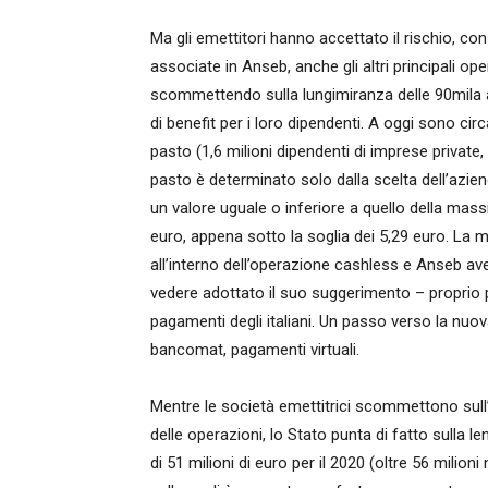
Ma gli emettitori hanno accettato il rischio, co
associate in Anseb, anche gli altri principali op
scommettendo sulla lungimiranza delle 90mila a
di benefit per i loro dipendenti. A oggi sono circ
pasto (1,6 milioni dipendenti di imprese private,
pasto è determinato solo dalla scelta dell’azi
un valore uguale o inferiore a quello della massim
euro, appena sotto la soglia dei 5,29 euro. La m
all’interno dell’operazione cashless e Anseb ave
vedere adottato il suo suggerimento – proprio 
pagamenti degli italiani. Un passo verso la nuova
bancomat, pagamenti virtuali.
Mentre le società emettitrici scommettono sull’
delle operazioni, lo Stato punta di fatto sulla l
di 51 milioni di euro per il 2020 (oltre 56 milio