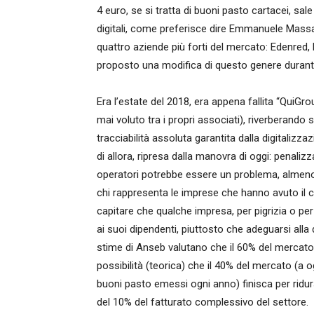
4 euro, se si tratta di buoni pasto cartacei, sale
digitali, come preferisce dire Emmanuele Massag
quattro aziende più forti del mercato: Edenred,
proposto una modifica di questo genere durante 
Era l’estate del 2018, era appena fallita “QuiG
mai voluto tra i propri associati), riverberando
tracciabilità assoluta garantita dalla digitaliz
di allora, ripresa dalla manovra di oggi: penalizza
operatori potrebbe essere un problema, almeno
chi rappresenta le imprese che hanno avuto il co
capitare che qualche impresa, per pigrizia o per
ai suoi dipendenti, piuttosto che adeguarsi alla
stime di Anseb valutano che il 60% del mercato d
possibilità (teorica) che il 40% del mercato (a og
buoni pasto emessi ogni anno) finisca per ridurs
del 10% del fatturato complessivo del settore.