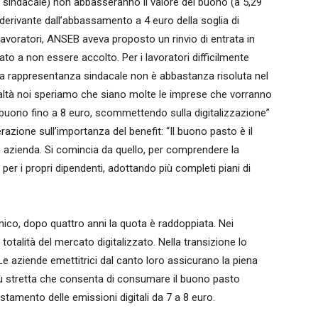
 sindacale) non abbasseranno il valore del buono (a 5,29
erivante dall’abbassamento a 4 euro della soglia di
 lavoratori, ANSEB aveva proposto un rinvio di entrata in
to a non essere accolto. Per i lavoratori difficilmente
la rappresentanza sindacale non è abbastanza risoluta nel
 realtà noi speriamo che siano molte le imprese che vorranno
l buono fino a 8 euro, scommettendo sulla digitalizzazione”
ione sull’importanza del benefit: “Il buono pasto è il
n azienda. Si comincia da quello, per comprendere la
 per i propri dipendenti, adottando più completi piani di
nico, dopo quattro anni la quota è raddoppiata. Nei
talità del mercato digitalizzato. Nella transizione lo
Le aziende emettitrici dal canto loro assicurano la piena
più stretta che consenta di consumare il buono pasto
amento delle emissioni digitali da 7 a 8 euro.