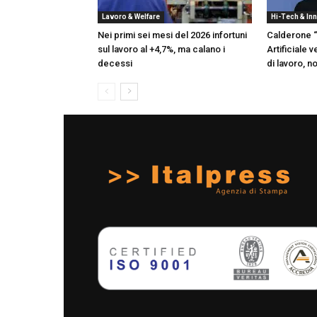
Lavoro & Welfare
Hi-Tech & In
Nei primi sei mesi del 2026 infortuni
Calderone “
sul lavoro al +4,7%, ma calano i
Artificiale 
decessi
di lavoro, 