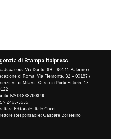
genzia di Stampa Italpress
adquarters: Via Dante, 69 – 90141 Palermo /
dazione di Roma: Via Piemonte, 32 – 00187 /
dazione di Milano: Corso di Porta Vittoria, 18 –
0122
rtita IVA 01868790849
SSN 2465-3535
rettore Editoriale: Italo Cucci
rettore Responsabile: Gaspare Borsellino