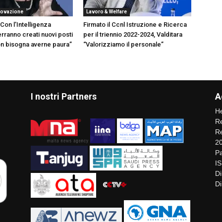
novazione
Lavoro & Welfare
Con l’Intelligenza
Firmato il Ccnl Istruzione e Ricerca
verranno creati nuovi posti
per il triennio 2022-2024, Valditara
non bisogna averne paura”
“Valorizziamo il personale”
I nostri Partners
A
He
Re
Re
2
Pa
I
Di
Di