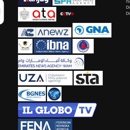
I
Di
Di