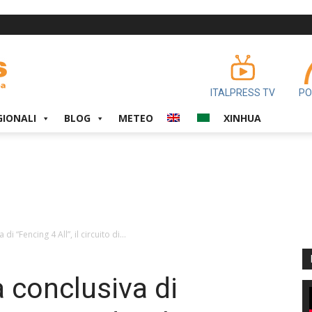
ITALPRESS TV
PO
GIONALI
BLOG
METEO
XINHUA
i “Fencing 4 All”, il circuito di...
 conclusiva di