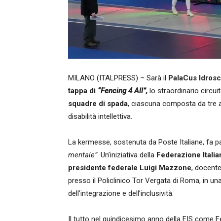
MILANO (ITALPRESS) – Sarà il
PalaCus Idrosca
tappa di
“Fencing 4 All”,
lo straordinario circui
squadre di spada
, ciascuna composta da tre at
disabilità intellettiva.
La kermesse, sostenuta da Poste Italiane, fa p
mentale”
. Un’iniziativa della
Federazione Itali
presidente federale Luigi Mazzone
, docente
presso il Policlinico Tor Vergata di Roma, in 
dell’integrazione e dell’inclusività.
Il tutto nel quindicesimo anno della FIS come F