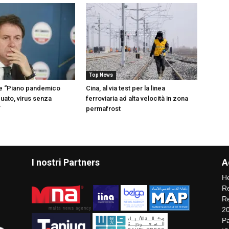
Top News
te “Piano pandemico
Cina, al via test per la linea
uato, virus senza
ferroviaria ad alta velocità in zona
”
permafrost
I nostri Partners
A
He
Re
Re
2
Pa