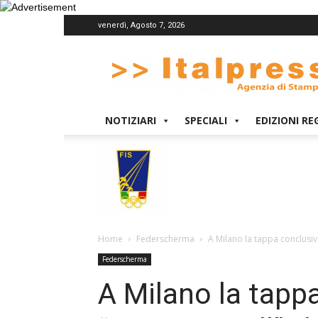
venerdì, Agosto 7, 2026
Italpress
NOTIZIARI
SPECIALI
EDIZIONI RE
Home
Federscherma
A Milano la tappa conclusiva d
Federscherma
A Milano la tappa