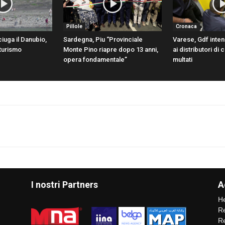
Pillole
Cronaca
ciuga il Danubio,
Sardegna, Piu “Provinciale
Varese, Gdf intens
 turismo
Monte Pino riapre dopo 13 anni,
ai distributori di 
opera fondamentale”
multati
I nostri Partners
A
He
Re
Re