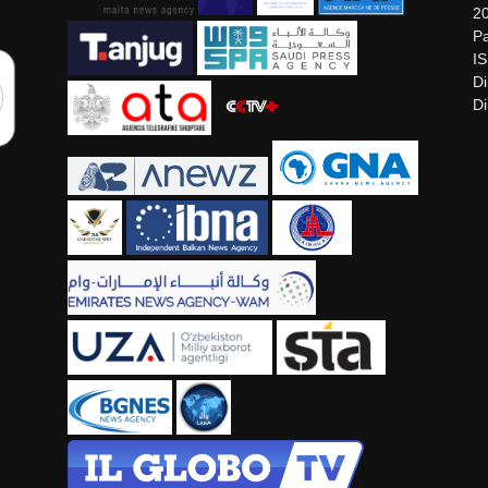
2
Pa
I
Di
Di