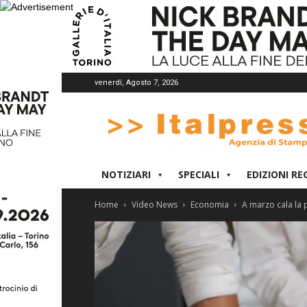
venerdì, Agosto 7, 2026
Italpress
NOTIZIARI
SPECIALI
EDIZIONI RE
Home
Video News
Economia
A marzo cala la 