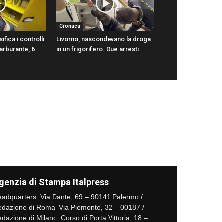
Cronaca
ifica i controlli
Livorno, nascondevano la droga
carburante, 6
in un frigorifero. Due arresti
genzia di Stampa Italpress
adquarters: Via Dante, 69 – 90141 Palermo /
dazione di Roma: Via Piemonte, 32 – 00187 /
dazione di Milano: Corso di Porta Vittoria, 18 –