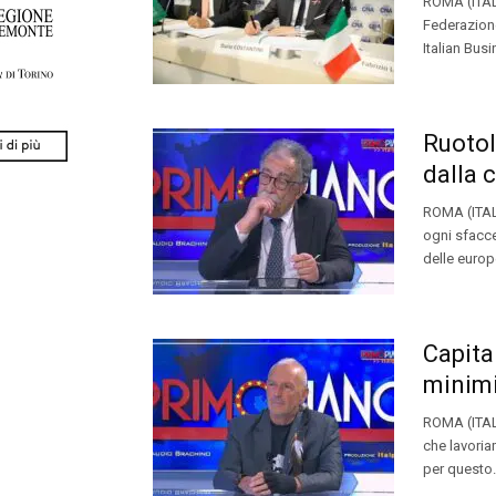
ROMA (ITAL
Federazion
Italian Busi
Ruotol
dalla c
ROMA (ITALP
ogni sfacce
delle europ
Capita
minimi
ROMA (ITAL
che lavoria
per questo.