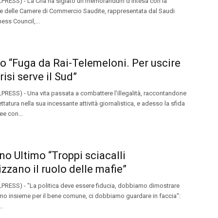
PRESS) - La Cna ha siglato un memorandum d'intesa con la
e delle Camere di Commercio Saudite, rappresentata dal Saudi
ness Council,...
o “Fuga da Rai-Telemeloni. Per uscire
risi serve il Sud”
RESS) - Una vita passata a combattere l'illegalità, raccontandone
ttatura nella sua incessante attività giornalistica, e adesso la sfida
ee con...
no Ultimo “Troppi sciacalli
zzano il ruolo delle mafie”
PRESS) - "La politica deve essere fiducia, dobbiamo dimostrare
mo insieme per il bene comune, ci dobbiamo guardare in faccia":
..