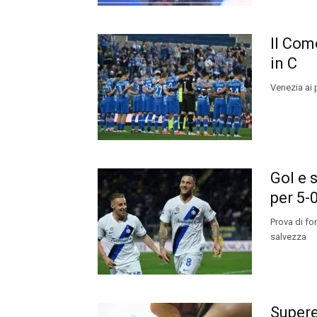
Il Com
in C
Venezia ai 
Gol e 
per 5-
Prova di for
salvezza
Supere