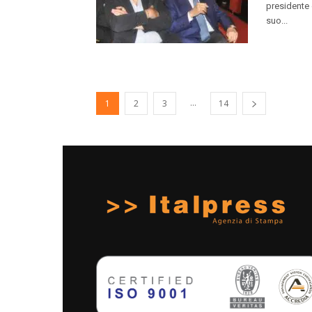
presidente 
suo...
...
1
2
3
14