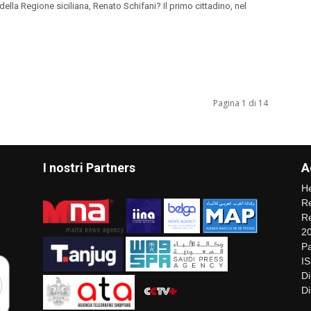
della Regione siciliana, Renato Schifani? Il primo cittadino, nel
Pagina 1 di 14
I nostri Partners
A
He
Re
Re
2
Pa
I
Di
Di