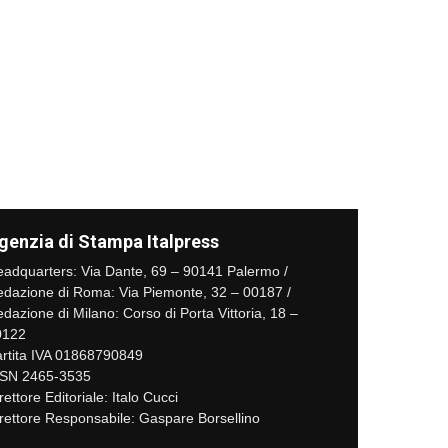
genzia di Stampa Italpress
adquarters: Via Dante, 69 – 90141 Palermo /
dazione di Roma: Via Piemonte, 32 – 00187 /
dazione di Milano: Corso di Porta Vittoria, 18 –
0122
rtita IVA 01868790849
SSN 2465-3535
rettore Editoriale: Italo Cucci
rettore Responsabile: Gaspare Borsellino