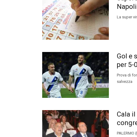
Napoli
La super vi
Gol e 
per 5-
Prova di for
salvezza
Cala il
congr
PALERMO (IT