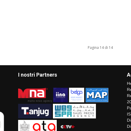
Pagina 14 di 14
I nostri Partners
A
He
Re
Re
2
Pa
I
Di
Di