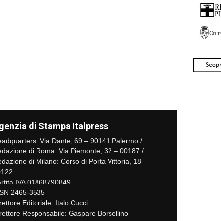
genzia di Stampa Italpress
adquarters: Via Dante, 69 – 90141 Palermo /
dazione di Roma: Via Piemonte, 32 – 00187 /
dazione di Milano: Corso di Porta Vittoria, 18 –
0122
rtita IVA 01868790849
SSN 2465-3535
rettore Editoriale: Italo Cucci
rettore Responsabile: Gaspare Borsellino