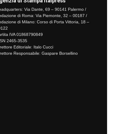
genzia di Stampa Italpress
adquarters: Via Dante, 69 – 90141 Palermo /
dazione di Roma: Via Piemonte, 32 – 00187 /
dazione di Milano: Corso di Porta Vittoria, 18 –
0122
rtita IVA 01868790849
SSN 2465-3535
rettore Editoriale: Italo Cucci
rettore Responsabile: Gaspare Borsellino