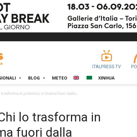
ITALPRESS TV
PO
GIONALI
BLOG
METEO
XINHUA
o trasforma in polemica si chiama fuori dalla...
Chi lo trasforma in
a fuori dalla