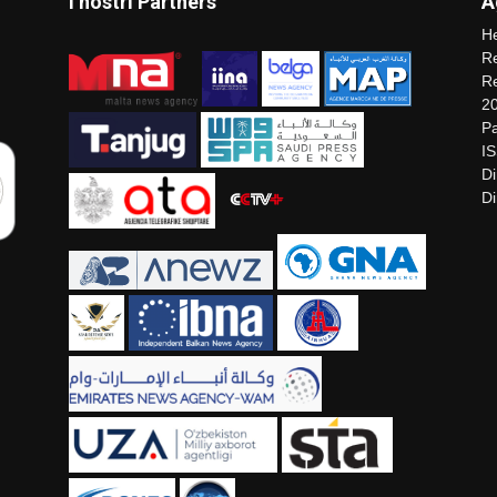
I nostri Partners
A
He
Re
Re
2
Pa
I
Di
Di