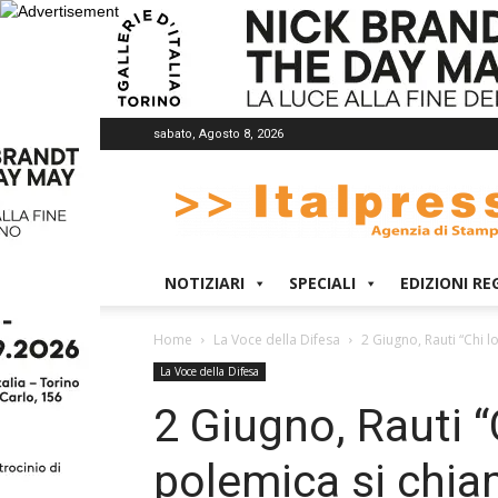
sabato, Agosto 8, 2026
Italpress
NOTIZIARI
SPECIALI
EDIZIONI RE
Home
La Voce della Difesa
2 Giugno, Rauti “Chi l
La Voce della Difesa
2 Giugno, Rauti “
polemica si chiam