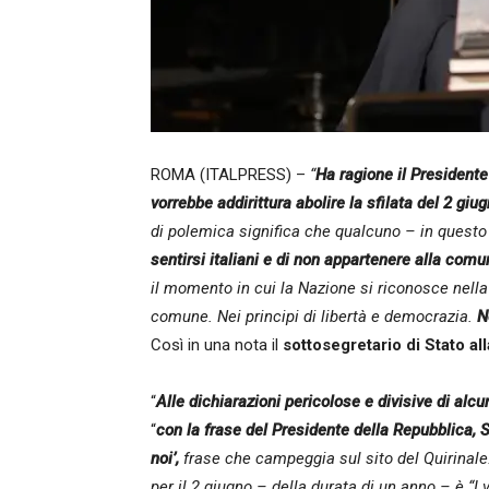
ROMA (ITALPRESS) –
“
Ha ragione il Presidente
vorrebbe addirittura abolire la sfilata del 2 giug
di polemica significa che qualcuno – in questo 
sentirsi italiani e di non appartenere alla comu
il momento in cui la Nazione si riconosce nella 
comune. Nei principi di libertà e democrazia.
N
Così in una nota il
sottosegretario di Stato all
“
Alle dichiarazioni pericolose e divisive di alcu
“
con la frase del Presidente della Repubblica, 
noi’,
frase che campeggia sul sito del Quirinale. 
per il 2 giugno – della durata di un anno – è “I v