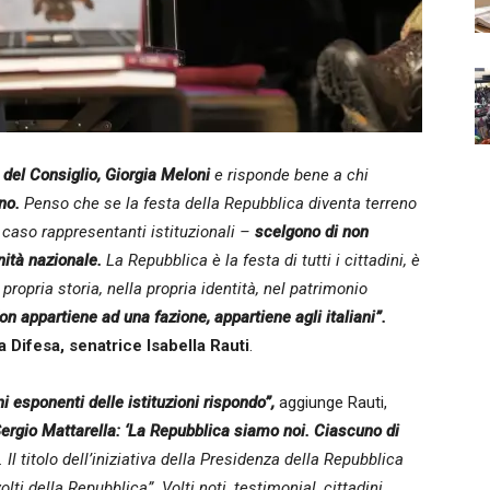
 del Consiglio, Giorgia Meloni
e risponde bene a chi
no.
Penso che se la festa della Repubblica diventa terreno
caso rappresentanti istituzionali –
scelgono di non
nità nazionale.
La Repubblica è la festa di tutti i cittadini, è
propria storia, nella propria identità, nel patrimonio
on appartiene ad una fazione, appartiene agli italiani”.
a Difesa, senatrice Isabella Rauti
.
ni esponenti delle istituzioni rispondo”,
aggiunge Rauti,
Sergio Mattarella: ‘La Repubblica siamo noi. Ciascuno di
Il titolo dell’iniziativa della Presidenza della Repubblica
olti della Repubblica”. Volti noti, testimonial, cittadini,