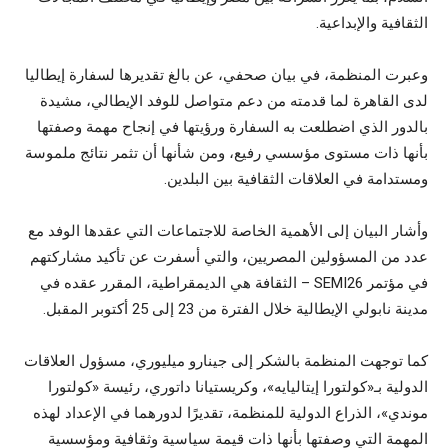
الثقافية والإبداعية.
وعبرت المنظمة، في بيان صحفي، عن بالغ تقديرها لسفارة إيطاليا
لدى القاهرة لما قدمته من دعم متواصل للوفد الإيطالي، مشيدة
بالدور الذي اضطلعت به السفارة ورؤيتها في إنجاح مهمة وصفتها
بأنها ذات مستوى مؤسسي رفيع، ومن شأنها أن تثمر نتائج ملموسة
ومستدامة في العلاقات الثقافية بين البلدين.
وأشار البيان إلى الأهمية الخاصة للاجتماعات التي عقدها الوفد مع
عدد من المسؤولين المصريين، والتي أسفرت عن تأكيد مشاركتهم
في مؤتمر SEMI26 – الثقافة هي الديمقراطية، المقرر عقده في
مدينة نابولي الإيطالية خلال الفترة من 23 إلى 25 أكتوبر المقبل.
كما توجهت المنظمة بالشكر إلى جينارو ميليوري، مسؤول العلاقات
الدولية بـ«كولتورا إيتاليايه»، وكريستيانا داتوري، رئيسة «كولتورا
موندي»، الذراع الدولية للمنظمة، تقديرًا لدورهما في الإعداد لهذه
المهمة التي وصفتها بأنها ذات قيمة سياسية وثقافية ومؤسسية