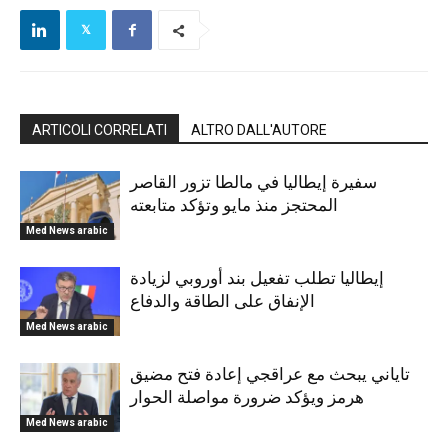
ARTICOLI CORRELATI
ALTRO DALL'AUTORE
سفيرة إيطاليا في مالطا تزور القاصر
المحتجز منذ مايو وتؤكد متابعته
Med News arabic
إيطاليا تطلب تفعيل بند أوروبي لزيادة
الإنفاق على الطاقة والدفاع
Med News arabic
تاياني يبحث مع عراقجي إعادة فتح مضيق
هرمز ويؤكد ضرورة مواصلة الحوار
Med News arabic