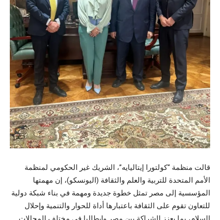
قالت منظمة “كولتورا إيتاليايه”، الشريك غير الحكومي لمنظمة
الأمم المتحدة للتربية والعلم والثقافة (اليونسكو)، إن مهمتها
المؤسسية إلى مصر تمثل خطوة جديدة ومهمة في بناء شبكة دولية
للتعاون تقوم على الثقافة باعتبارها أداة للحوار والتنمية وإحلال
السلام، بما يعزز الشراكة بين مصر وإيطاليا في مختلف المجالات