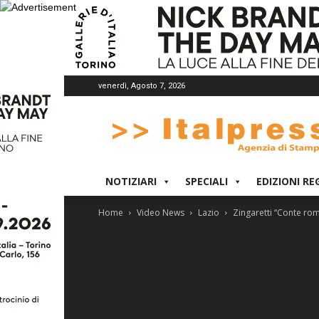
venerdì, Agosto 7, 2026
Italpress
NOTIZIARI
SPECIALI
EDIZIONI RE
Home
Video News
Lazio
Zingaretti “Conte romp