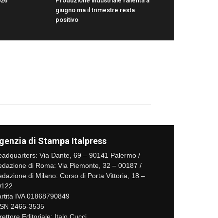
026
Produzione industriale rallenta a
giugno ma il trimestre resta
positivo
genzia di Stampa Italpress
adquarters: Via Dante, 69 – 90141 Palermo /
dazione di Roma: Via Piemonte, 32 – 00187 /
dazione di Milano: Corso di Porta Vittoria, 18 –
0122
rtita IVA 01868790849
SSN 2465-3535
rettore Editoriale: Italo Cucci