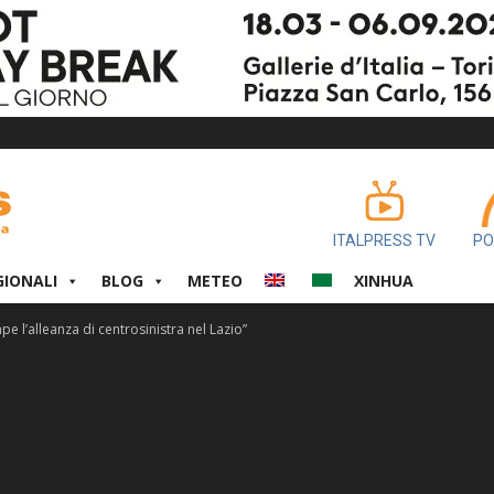
ITALPRESS TV
PO
GIONALI
BLOG
METEO
XINHUA
e l’alleanza di centrosinistra nel Lazio”