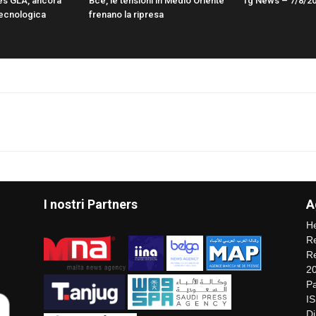
s GLA, ancora
Bce, le tensioni in Medio Oriente
Tg News – 7/8/2
 tecnologica
frenano la ripresa
I nostri Partners
A
He
Re
Re
2
Pa
I
Di