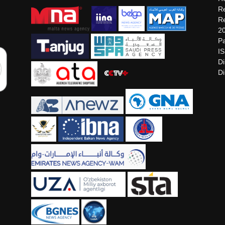
Re
Re
2
Pa
I
Di
Di