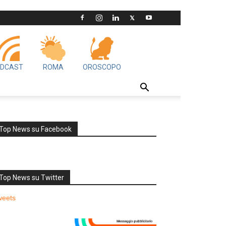
DCAST
ROMA
OROSCOPO
Top News su Facebook
Top News su Twitter
weets