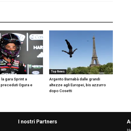
Top News
 la gara Sprint a
Argento Barnabà dalle grandi
, preceduti Ogura e
altezze agli Europei, bis azzurro
dopo Cosetti
I nostri Partners
A
He