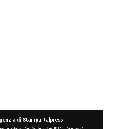
genzia di Stampa Italpress
adquarters: Via Dante, 69 – 90141 Palermo /