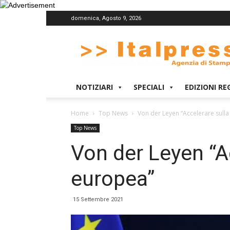
domenica, Agosto 9, 2026
Italpress
NOTIZIARI
SPECIALI
EDIZIONI RE
Home
Top News
Von der Leyen “Accelerare sulla
Top News
Von der Leyen “A
europea”
15 Settembre 2021