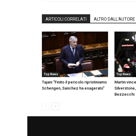
ARTICOLI CORRELATI
ALTRO DALL'AUTORE
Top News
Top News
Tajani “Finito il pericolo ripristiniamo
Martin vince
Schengen, Sanchez ha esagerato”
Silverstone
Bezzecchi