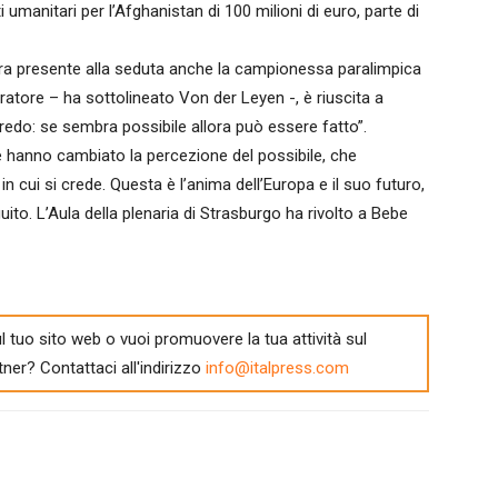
anitari per l’Afghanistan di 100 milioni di euro, parte di
era presente alla seduta anche la campionessa paralimpica
tore – ha sottolineato Von der Leyen -, è riuscita a
credo: se sembra possibile allora può essere fatto”.
he hanno cambiato la percezione del possibile, che
n cui si crede. Questa è l’anima dell’Europa e il suo futuro,
ito. L’Aula della plenaria di Strasburgo ha rivolto a Bebe
l tuo sito web o vuoi promuovere la tua attività sul
tner? Contattaci all'indirizzo
info@italpress.com