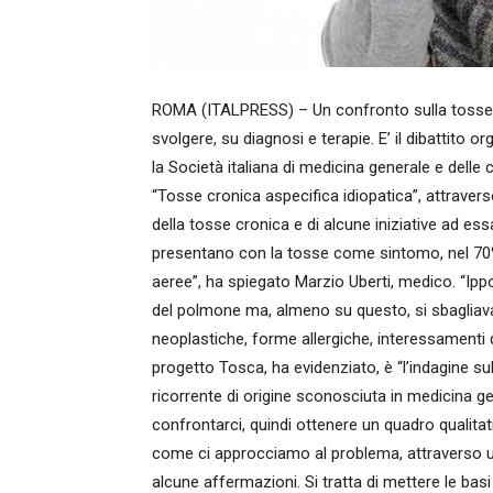
ROMA (ITALPRESS) – Un confronto sulla tosse cr
svolgere, su diagnosi e terapie. E’ il dibattito
la Società italiana di medicina generale e delle 
“Tosse cronica aspecifica idiopatica”, attravers
della tosse cronica e di alcune iniziative ad ess
presentano con la tosse come sintomo, nel 70% d
aeree”, ha spiegato Marzio Uberti, medico. “Ip
del polmone ma, almeno su questo, si sbagliava 
neoplastiche, forme allergiche, interessamenti di t
progetto Tosca, ha evidenziato, è “l’indagine s
ricorrente di origine sconosciuta in medicina gen
confrontarci, quindi ottenere un quadro qualitat
come ci approcciamo al problema, attraverso un
alcune affermazioni. Si tratta di mettere le ba