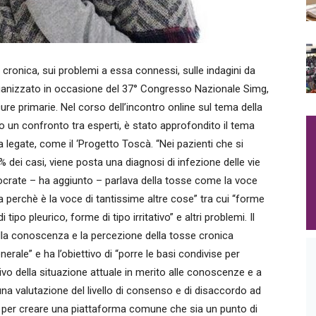
onica, sui problemi a essa connessi, sulle indagini da
 organizzato in occasione del 37° Congresso Nazionale Simg,
cure primarie. Nel corso dell’incontro online sul tema della
o un confronto tra esperti, è stato approfondito il tema
a legate, come il ‘Progetto Toscà. “Nei pazienti che si
ei casi, viene posta una diagnosi di infezione delle vie
pocrate – ha aggiunto – parlava della tosse come la voce
perchè è la voce di tantissime altre cose” tra cui “forme
ipo pleurico, forme di tipo irritativo” e altri problemi. Il
ulla conoscenza e la percezione della tosse cronica
erale” e ha l’obiettivo di “porre le basi condivise per
ivo della situazione attuale in merito alle conoscenze e a
a valutazione del livello di consenso e di disaccordo ad
si per creare una piattaforma comune che sia un punto di