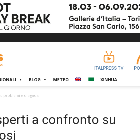
ITALPRESS TV
PO
GIONALI
BLOG
METEO
XINHUA
su problemi e diagnosi
sperti a confronto su
osi