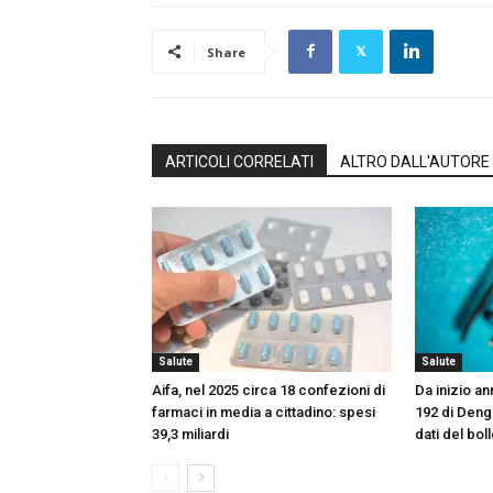
Share
ARTICOLI CORRELATI
ALTRO DALL'AUTORE
Salute
Salute
Aifa, nel 2025 circa 18 confezioni di
Da inizio an
farmaci in media a cittadino: spesi
192 di Deng
39,3 miliardi
dati del boll