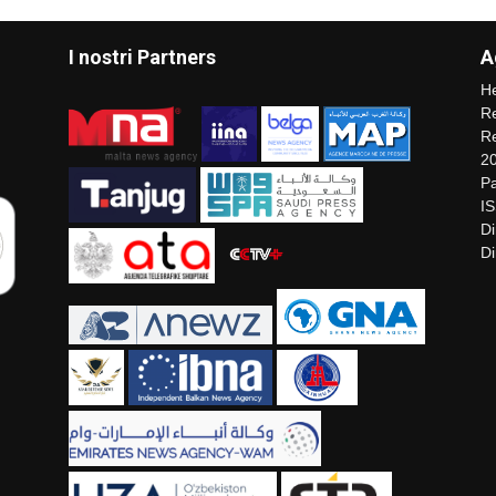
I nostri Partners
A
He
Re
Re
2
Pa
I
Di
Di