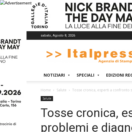
sabato, Agosto 8, 2026
Italpress
NOTIZIARI
SPECIALI
EDIZIONI RE
Home
Salute
Tosse cronica, esperti a confronto 
Salute
Tosse cronica, e
problemi e diagn