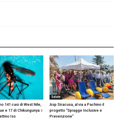
Salute
no 141 casi di West Nile,
Asp Siracusa, al via a Pachino il
ue e 17 di Chikungunya: i
progetto “Spiagge Inclusive e
ettino Iss
Prevenzione”