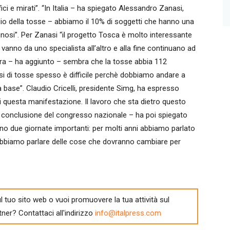
ici e mirati”. “In Italia – ha spiegato Alessandro Zanasi,
udio della tosse – abbiamo il 10% di soggetti che hanno una
gnosi”. Per Zanasi “il progetto Tosca è molto interessante
vanno da uno specialista all’altro e alla fine continuano ad
terra – ha aggiunto – sembra che la tosse abbia 112
i di tosse spesso è difficile perchè dobbiamo andare a
 base”. Claudio Cricelli, presidente Simg, ha espresso
 questa manifestazione. Il lavoro che sta dietro questo
conclusione del congresso nazionale – ha poi spiegato
nno due giornate importanti: per molti anni abbiamo parlato
obbiamo parlare delle cose che dovranno cambiare per
l tuo sito web o vuoi promuovere la tua attività sul
tner? Contattaci all'indirizzo
info@italpress.com