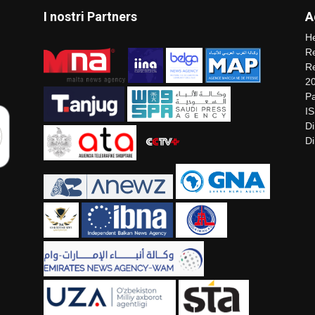
I nostri Partners
A
He
Re
Re
2
Pa
I
Di
Di