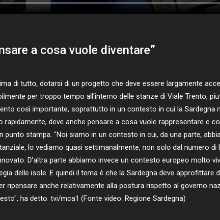
sare a cosa vuole diventare”
a di tutto, dotarsi di un progetto che deve essere largamente accet
lmente per troppo tempo all'interno delle stanze di Viale Trento, piut
o così importante, soprattutto in un contesto in cui la Sardegna non 
rapidamente, deve anche pensare a cosa vuole rappresentare e cosa
n punto stampa. "Noi siamo in un contesto in cui, da una parte, abbi
ostanziale, lo vediamo quasi settimanalmente, non solo dal numero d
innovato. D'altra parte abbiamo invece un contesto europeo molto viv
tegia delle isole. E quindi il tema è che la Sardegna deve approfittar
er ripensare anche relativamente alla postura rispetto al governo nazi
uesto", ha detto. tvi/mca1 (Fonte video: Regione Sardegna)