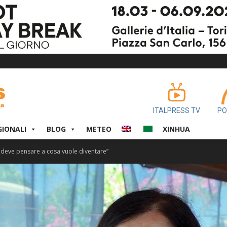
ITALPRESS TV
PO
GIONALI
BLOG
METEO
XINHUA
deve pensare a cosa vuole diventare”