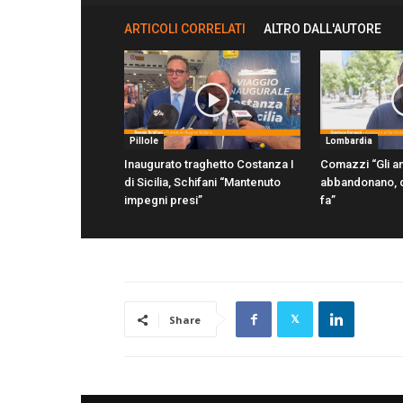
ARTICOLI CORRELATI
ALTRO DALL'AUTORE
Pillole
Lombardia
Inaugurato traghetto Costanza I
Comazzi “Gli an
di Sicilia, Schifani “Mantenuto
abbandonano, d
impegni presi”
fa”
Share