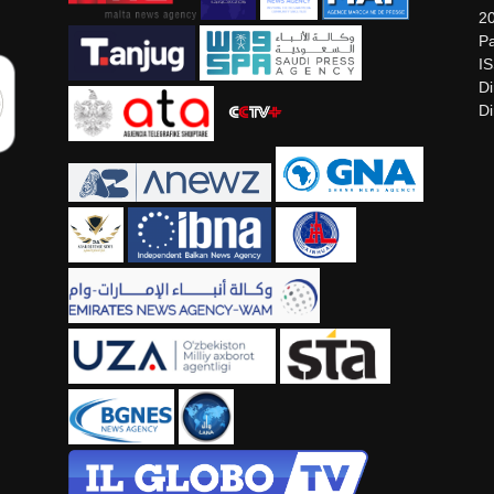
2
Pa
I
Di
Di