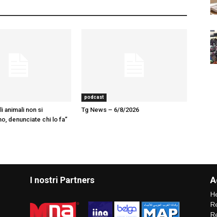
podcast
 animali non si
Tg News – 6/8/2026
, denunciate chi lo fa”
I nostri Partners
A
He
Re
Re