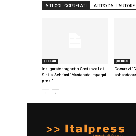
ARTICOLI CORRELATI
ALTRO DALL'AUTORE
podcast
podcast
Inaugurato traghetto Costanza I di
Comazzi “Gli
Sicilia, Schifani “Mantenuto impegni
abbandonano
presi”