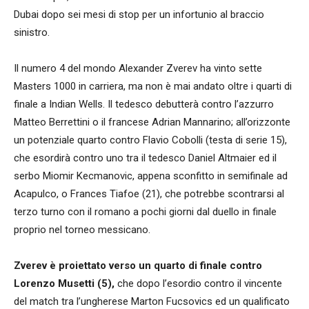
Dubai dopo sei mesi di stop per un infortunio al braccio
sinistro.
Il numero 4 del mondo Alexander Zverev ha vinto sette
Masters 1000 in carriera, ma non è mai andato oltre i quarti di
finale a Indian Wells. Il tedesco debutterà contro l’azzurro
Matteo Berrettini o il francese Adrian Mannarino; all’orizzonte
un potenziale quarto contro Flavio Cobolli (testa di serie 15),
che esordirà contro uno tra il tedesco Daniel Altmaier ed il
serbo Miomir Kecmanovic, appena sconfitto in semifinale ad
Acapulco, o Frances Tiafoe (21), che potrebbe scontrarsi al
terzo turno con il romano a pochi giorni dal duello in finale
proprio nel torneo messicano.
Zverev è proiettato verso un quarto di finale contro
Lorenzo Musetti (5),
che dopo l’esordio contro il vincente
del match tra l’ungherese Marton Fucsovics ed un qualificato