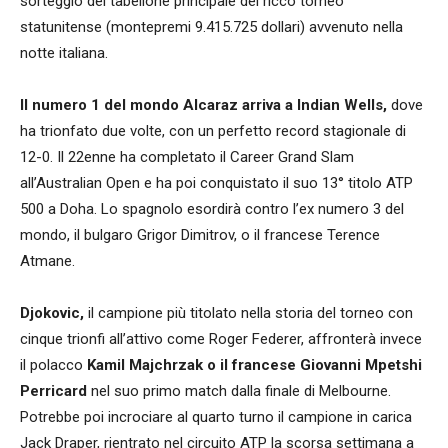
sorteggio del tabellone principale del ricco torneo
statunitense (montepremi 9.415.725 dollari) avvenuto nella
notte italiana.
Il numero 1 del mondo Alcaraz arriva a Indian Wells,
dove
ha trionfato due volte, con un perfetto record stagionale di
12-0. Il 22enne ha completato il Career Grand Slam
all’Australian Open e ha poi conquistato il suo 13° titolo ATP
500 a Doha. Lo spagnolo esordirà contro l’ex numero 3 del
mondo, il bulgaro Grigor Dimitrov, o il francese Terence
Atmane.
Djokovic,
il campione più titolato nella storia del torneo con
cinque trionfi all’attivo come Roger Federer, affronterà invece
il polacco
Kamil Majchrzak o il francese Giovanni Mpetshi
Perricard
nel suo primo match dalla finale di Melbourne.
Potrebbe poi incrociare al quarto turno il campione in carica
Jack Draper, rientrato nel circuito ATP la scorsa settimana a