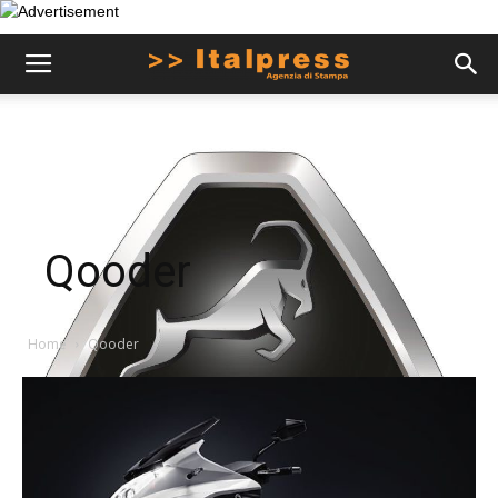
Qooder
Home
Qooder