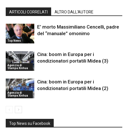
ARTICOLI CORRELATI
ALTRO DALL'AUTORE
E’ morto Massimiliano Cencelli, padre
del “manuale” omonimo
Top News
Cina: boom in Europa per i
condizionatori portatili Midea (3)
Agenzia di
Stampa Xinhua
Cina: boom in Europa per i
condizionatori portatili Midea (2)
Agenzia di
Stampa Xinhua
Top News su Facebook