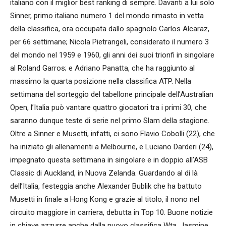
italiano con il miglior best ranking di sempre. Davanti a lui solo
Sinner, primo italiano numero 1 del mondo rimasto in vetta
della classifica, ora occupata dallo spagnolo Carlos Alcaraz,
per 66 settimane; Nicola Pietrangeli, considerato il numero 3
del mondo nel 1959 e 1960, gli anni dei suoi trionfi in singolare
al Roland Garros; e Adriano Panatta, che ha raggiunto al
massimo la quarta posizione nella classifica ATP. Nella
settimana del sorteggio del tabellone principale dell’Australian
Open, l’Italia può vantare quattro giocatori tra i primi 30, che
saranno dunque teste di serie nel primo Slam della stagione.
Oltre a Sinner e Musetti, infatti, ci sono Flavio Cobolli (22), che
ha iniziato gli allenamenti a Melbourne, e Luciano Darderi (24),
impegnato questa settimana in singolare e in doppio all’ASB
Classic di Auckland, in Nuova Zelanda. Guardando al di là
dell’Italia, festeggia anche Alexander Bublik che ha battuto
Musetti in finale a Hong Kong e grazie al titolo, il nono nel
circuito maggiore in carriera, debutta in Top 10. Buone notizie
in chiave azzurre anche dalla nuovo classifica Wta. Jasmine