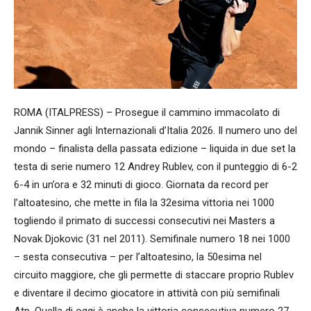
ROMA (ITALPRESS) – Prosegue il cammino immacolato di
Jannik Sinner agli Internazionali d’Italia 2026. Il numero uno del
mondo – finalista della passata edizione – liquida in due set la
testa di serie numero 12 Andrey Rublev, con il punteggio di 6-2
6-4 in un’ora e 32 minuti di gioco. Giornata da record per
l’altoatesino, che mette in fila la 32esima vittoria nei 1000
togliendo il primato di successi consecutivi nei Masters a
Novak Djokovic (31 nel 2011). Semifinale numero 18 nei 1000
– sesta consecutiva – per l’altoatesino, la 50esima nel
circuito maggiore, che gli permette di staccare proprio Rublev
e diventare il decimo giocatore in attività con più semifinali
Atp. Quella di oggi è anche la vittoria consecutiva numero 27