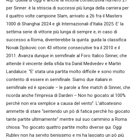
per Sinner: è la striscia di successi più lunga della carriera per
il quattro volte campione Slam, arrivato a 26 fra il Masters
1000 di Shanghai 2024 e gli Internazionali d’Italia 2025. E’ la
settima serie di vittorie più lunga di sempre e, in caso di
successo a Roma, diventerebbe la quinta: guida la classifica
Novak Djokovic con 43 vittorie consecutive tra il 2010 e il
2011. Avanza dunque in semifinale al Foro Italico Sinner, che
attende il vincente della sfida tra Daniil Medvedev e Martin
Landaluce. “E’ stata una partita molto difficile e sono molto
contento di essere in semifinale. Siamo due italiani in
semifinale ed è speciale – le parole a fine match di Sinner, che
ricorda anche l’impresa di Darderi – Non ho giocato al 100%
perchè non era semplice a causa del vento”. L’altoatesino
ammette di stare “sentendo un pò di fatica perchè ho giocato
tante partite ultimamente” mentre sul suo cammino a Roma
chiosa: “ho giocato quattro partite molto diverse qui. Oggi
Rublev non ha servito benissimo e mi ha lasciato un pò più