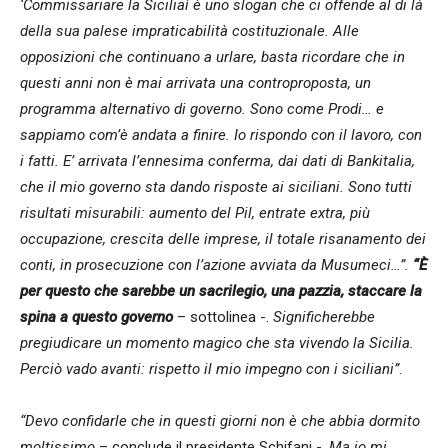
‘Commissariare la Siciliaì è uno slogan che ci offende al di là
della sua palese impraticabilità costituzionale. Alle
opposizioni che continuano a urlare, basta ricordare che in
questi anni non è mai arrivata una controproposta, un
programma alternativo di governo. Sono come Prodi… e
sappiamo com’è andata a finire. Io rispondo con il lavoro, con
i fatti. E’ arrivata l’ennesima conferma, dai dati di Bankitalia,
che il mio governo sta dando risposte ai siciliani. Sono tutti
risultati misurabili: aumento del Pil, entrate extra, più
occupazione, crescita delle imprese, il totale risanamento dei
conti, in prosecuzione con l’azione avviata da Musumeci…”.
“È
per questo che sarebbe un sacrilegio, una pazzia, staccare la
spina a questo governo
– sottolinea -.
Significherebbe
pregiudicare un momento magico che sta vivendo la Sicilia.
Perciò vado avanti: rispetto il mio impegno con i siciliani”
.
“Devo confidarle che in questi giorni non è che abbia dormito
moltissimo
– conclude il presidente Schifani -.
Ma io mi