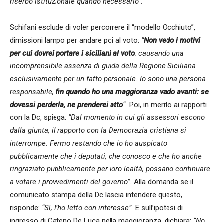
riserbo istituzionale quando necessario”.
Schifani esclude di voler percorrere il “modello Occhiuto”,
dimissioni lampo per andare poi al voto:
“
Non vedo i motivi
per cui dovrei portare i siciliani al voto
, causando una
incomprensibile assenza di guida della Regione Siciliana
esclusivamente per un fatto personale. Io sono una persona
responsabile,
fin quando ho una maggioranza vado avanti: se
dovessi perderla, ne prenderei atto
“.
Poi, in merito ai rapporti
con la Dc, spiega:
“Dal momento in cui gli assessori escono
dalla giunta, il rapporto con la Democrazia cristiana si
interrompe. Fermo restando che io ho auspicato
pubblicamente che i deputati, che conosco e che ho anche
ringraziato pubblicamente per loro lealtà, possano continuare
a votare i provvedimenti del governo”.
Alla domanda se il
comunicato stampa della Dc lascia intendere questo,
risponde:
“Sì, l’ho letto con interesse”.
E sull’ipotesi di
ingresso di Cateno De Luca nella maggioranza, dichiara:
“No,