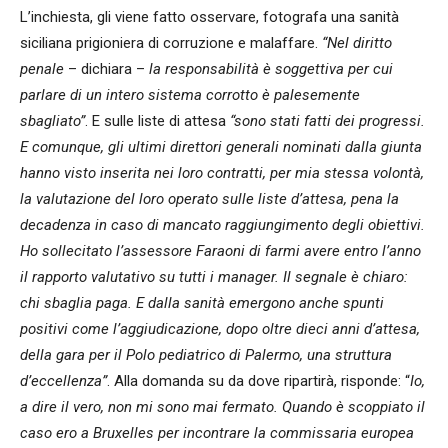
L’inchiesta, gli viene fatto osservare, fotografa una sanità
siciliana prigioniera di corruzione e malaffare.
“Nel diritto
penale
– dichiara –
la responsabilità è soggettiva per cui
parlare di un intero sistema corrotto è palesemente
sbagliato”
. E sulle liste di attesa
“sono stati fatti dei progressi.
E comunque, gli ultimi direttori generali nominati dalla giunta
hanno visto inserita nei loro contratti, per mia stessa volontà,
la valutazione del loro operato sulle liste d’attesa, pena la
decadenza in caso di mancato raggiungimento degli obiettivi.
Ho sollecitato l’assessore Faraoni di farmi avere entro l’anno
il rapporto valutativo su tutti i manager. Il segnale è chiaro:
chi sbaglia paga. E dalla sanità emergono anche spunti
positivi come l’aggiudicazione, dopo oltre dieci anni d’attesa,
della gara per il Polo pediatrico di Palermo, una struttura
d’eccellenza”
. Alla domanda su da dove ripartirà, risponde: “
Io,
a dire il vero, non mi sono mai fermato. Quando è scoppiato il
caso ero a Bruxelles per incontrare la commissaria europea