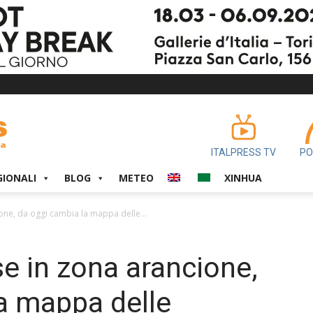
ITALPRESS TV
PO
GIONALI
BLOG
METEO
XINHUA
one, da oggi cambia la mappa delle...
e in zona arancione,
a mappa delle