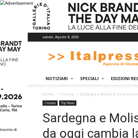
sabato, Agosto 8, 2026
Italpress
NOTIZIARI
SPECIALI
EDIZIONI RE
Home
Cronaca
Sardegna e Molise in zona aranci
Cronaca
Top News
Sardegna e Molis
da oggi cambia l