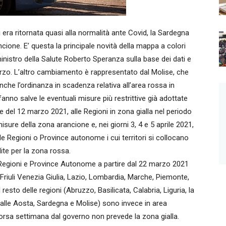
ra ritornata quasi alla normalità ante Covid, la Sardegna
cione. E’ questa la principale novità della mappa a colori
ministro della Salute Roberto Speranza sulla base dei dati e
marzo. L’altro cambiamento è rappresentato dal Molise, che
che l’ordinanza in scadenza relativa all’area rossa in
nno salve le eventuali misure più restrittive già adottate
gge del 12 marzo 2021, alle Regioni in zona gialla nel periodo
sure della zona arancione e, nei giorni 3, 4 e 5 aprile 2021,
lle Regioni o Province autonome i cui territori si collocano
lite per la zona rossa.
e Regioni e Province Autonome a partire dal 22 marzo 2021
riuli Venezia Giulia, Lazio, Lombardia, Marche, Piemonte,
resto delle regioni (Abruzzo, Basilicata, Calabria, Liguria, la
 Valle Aosta, Sardegna e Molise) sono invece in area
orsa settimana dal governo non prevede la zona gialla.