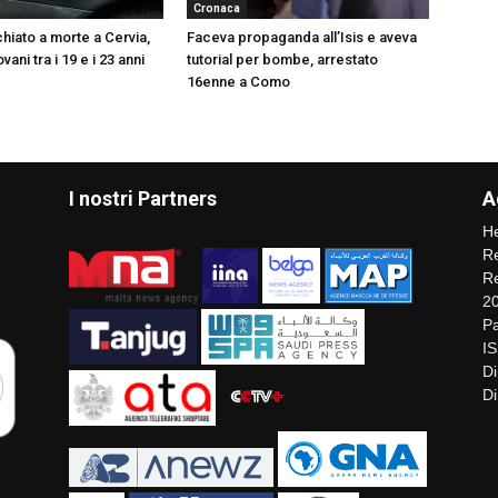
Cronaca
hiato a morte a Cervia,
Faceva propaganda all’Isis e aveva
vani tra i 19 e i 23 anni
tutorial per bombe, arrestato
16enne a Como
I nostri Partners
A
He
Re
Re
2
Pa
I
Di
Di