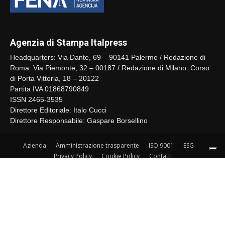
Agenzia di Stampa Italpress
Headquarters: Via Dante, 69 – 90141 Palermo / Redazione di
Roma: Via Piemonte, 32 – 00187 / Redazione di Milano: Corso
di Porta Vittoria, 18 – 20122
Partita IVA 01868790849
ISSN 2465-3535
Direttore Editoriale: Italo Cucci
Direttore Responsabile: Gaspare Borsellino
Azienda
Amministrazione trasparente
ISO 9001
ESG
Privacy Policy
Cookie Policy
Contatti
© Copyrights Italpress - Tutti i diritti riservati
Le tue preferenze relative alla privacy
Informativa sulla raccolta