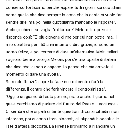
consenso fortissimo perchè appare tutti i giorni sui quotidiani
come quella che dice sempre la cosa che la gente si vuole far
sentire dire, ma poi nella quotidianità mancano le risposte”.
A chi gli chiede se voglia “rottamare” Meloni, l’ex premier
risponde così: “E’ più giovane di me per cui non potrei mai. Il
mio obiettivo per i 50 anni intanto è dire grazie, io sono un
uomo felice, e poi cercare di dare un’alternativa. Molti italiani
vogliono bene a Giorgia Meloni, poi c’è una oparte di italiani
che dice che lei non è capace. Io penso che sia arrivato il
momento di dare una svolta”.
Secondo Renzi “si apre la fase in cui il centro farà la
differenza, il centro che farà vincere il centrosinistra”.
“Oggi è un giorno di festa per me, ma è anche il giorno nel
quale cerchiamo di parlare del futuro del Paese – aggiunge -.
Ci sembra che si parli di tante questioni di cui ai cittadini non
interessa, poi ci sono i treni bloccati, gli stipendi bloccati e le
liste d’attesa bloccate. Da Firenze proviamo a rilanciare un