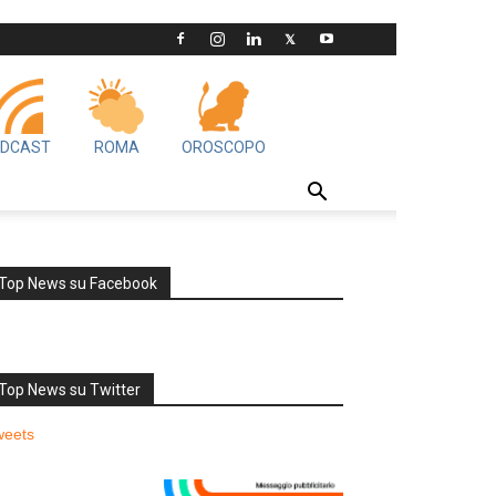
DCAST
ROMA
OROSCOPO
Top News su Facebook
Top News su Twitter
weets