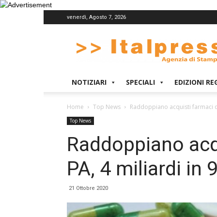
venerdì, Agosto 7, 2026
Italpress
NOTIZIARI
SPECIALI
EDIZIONI RE
Home
Top News
Raddoppiano acquisti farmaci de
Top News
Raddoppiano acqu
PA, 4 miliardi in 
21 Ottobre 2020