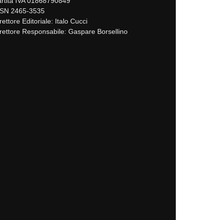
rtita IVA 01868790849
SSN 2465-3535
rettore Editoriale: Italo Cucci
rettore Responsabile: Gaspare Borsellino