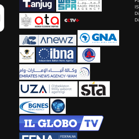
Pa
I
Di
Di