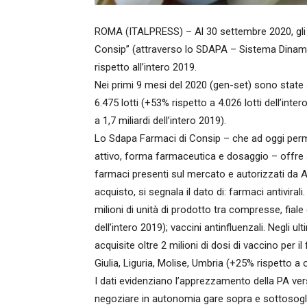
ROMA (ITALPRESS) – Al 30 settembre 2020, gli a
Consip” (attraverso lo SDAPA – Sistema Dinamic
rispetto all’intero 2019.
Nei primi 9 mesi del 2020 (gen-set) sono state 42
6.475 lotti (+53% rispetto a 4.026 lotti dell’inte
a 1,7 miliardi dell’intero 2019).
Lo Sdapa Farmaci di Consip – che ad oggi permet
attivo, forma farmaceutica e dosaggio – offre al
farmaci presenti sul mercato e autorizzati da A
acquisto, si segnala il dato di: farmaci antiviral
milioni di unità di prodotto tra compresse, fiale 
dell’intero 2019); vaccini antinfluenzali. Negli
acquisite oltre 2 milioni di dosi di vaccino per i
Giulia, Liguria, Molise, Umbria (+25% rispetto a ol
I dati evidenziano l’apprezzamento della PA ve
negoziare in autonomia gare sopra e sottosogli