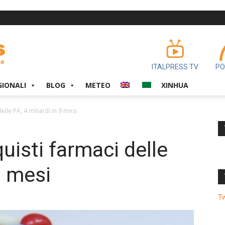
ITALPRESS TV
PO
GIONALI
BLOG
METEO
XINHUA
lle PA, 4 miliardi in 9 mesi
isti farmaci delle
9 mesi
T