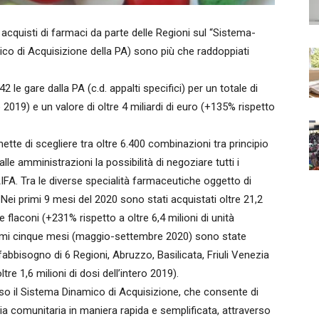
cquisti di farmaci da parte delle Regioni sul “Sistema-
o di Acquisizione della PA) sono più che raddoppiati
 le gare dalla PA (c.d. appalti specifici) per un totale di
ro 2019) e un valore di oltre 4 miliardi di euro (+135% rispetto
te di scegliere tra oltre 6.400 combinazioni tra principio
le amministrazioni la possibilità di negoziare tutti i
IFA. Tra le diverse specialità farmaceutiche oggetto di
i. Nei primi 9 mesi del 2020 sono stati acquistati oltre 21,2
e flaconi (+231% rispetto a oltre 6,4 milioni di unità
 ultimi cinque mesi (maggio-settembre 2020) sono state
l fabbisogno di 6 Regioni, Abruzzo, Basilicata, Friuli Venezia
tre 1,6 milioni di dosi dell’intero 2019).
rso il Sistema Dinamico di Acquisizione, che consente di
a comunitaria in maniera rapida e semplificata, attraverso