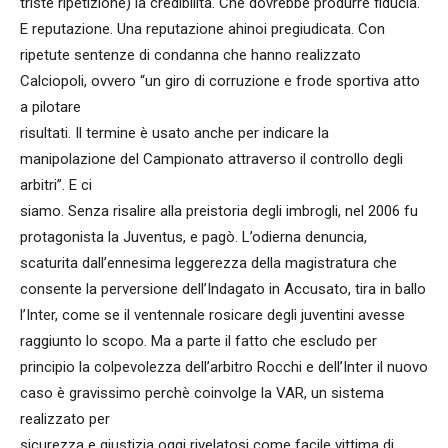
triste ripetizione) la credibilità. Che dovrebbe produrre fiducia.
E reputazione. Una reputazione ahinoi pregiudicata. Con
ripetute sentenze di condanna che hanno realizzato
Calciopoli, ovvero “un giro di corruzione e frode sportiva atto
a pilotare
risultati. Il termine è usato anche per indicare la
manipolazione del Campionato attraverso il controllo degli
arbitri”. E ci
siamo. Senza risalire alla preistoria degli imbrogli, nel 2006 fu
protagonista la Juventus, e pagò. L’odierna denuncia,
scaturita dall’ennesima leggerezza della magistratura che
consente la perversione dell’Indagato in Accusato, tira in ballo
l’Inter, come se il ventennale rosicare degli juventini avesse
raggiunto lo scopo. Ma a parte il fatto che escludo per
principio la colpevolezza dell’arbitro Rocchi e dell’Inter il nuovo
caso è gravissimo perchè coinvolge la VAR, un sistema
realizzato per
sicurezza e giustizia oggi rivelatosi come facile vittima di