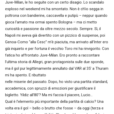
Juve-Milan, le ho seguite con un certo disagio. Lo scandalo
esploso nel weekend mi ha smontato. Non è ch’io segga in
poltrona con bandierine, caccavella e putipù – neppur quando
gioca l’amato ma ormai spento Bologna – ma ci metto
curiosità e passione da oltre mezzo secolo. Sempre. Sì, il
Napoli mi aveva già divertito con un pizzico di suspense, poi
Genoa-Como “alla Cesc” m’è piaciuta, ma arrivato all’Inter ero
già inquieto e per fortuna il vecchio Toro mi ha rinvigorito. Con
fatica ho affrontato Juve-Milan. Ero pronto a raccontare
l’ultima storia di Allegri, gran protagonista sulle due sponde,
ma il gol pur legittimamente annullato dal VAR al 35′ a Thuram
mi ha spento. E ributtato
nelle miserie del passato. Dopo, ho visto una partita standard,
accademica, con spruzzi di emozioni per giustificare il
biglietto. Yildiz all’80’? Ma mi faccia il piacere, Lucio…
Qual è l’elemento più importante della partita di calcio? Una
volta era il gol – bello o brutto che fosse – da oggi (terza e