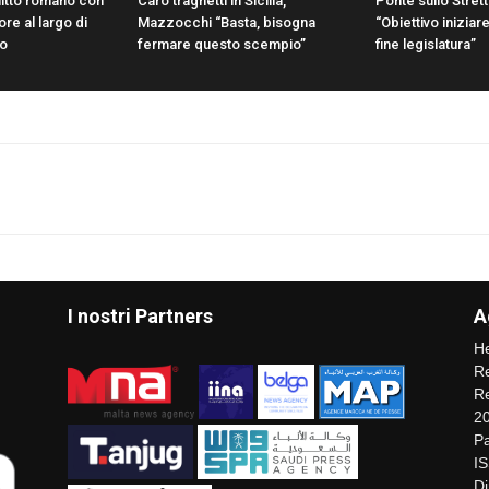
litto romano con
Caro traghetti in Sicilia,
Ponte sullo Strett
ore al largo di
Mazzocchi “Basta, bisogna
“Obiettivo iniziare
lo
fermare questo scempio”
fine legislatura”
I nostri Partners
A
He
Re
Re
2
Pa
I
Di