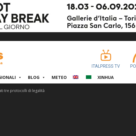
ITALPRESS TV
PO
GIONALI
BLOG
METEO
XINHUA
ti tre protocolli di legalità