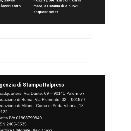
o, Salvini
Polizia potenzia controlli in
 lavori entro
mare, a Catania due nuovi
acquascooter
genzia di Stampa Italpress
adquarters: Via Dante, 69 – 90141 Palermo /
dazione di Roma: Via Piemonte, 32 – 00187 /
dazione di Milano: Corso di Porta Vittoria, 18 –
0122
rtita IVA 01868790849
SSN 2465-3535
rettore Editoriale: Italo Cucci