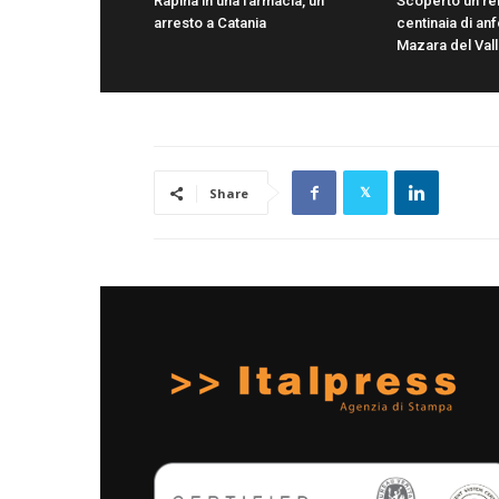
Rapina in una farmacia, un
Scoperto un re
arresto a Catania
centinaia di anf
Mazara del Val
Share