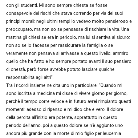
con gli studenti. Mi sono sempre chiesta se fosse
consapevole dei rischi che stava correndo per via dei suoi
principi morali: negli ultimi tempi lo vedevo molto pensieroso e
preoccupato, ma non so se pensasse di rischiare la vita. Una
mattina gli chiesi se era in pericolo, ma lui si sentiva al sicuro:
non so se lo facesse per rassicurare la famiglia o se
veramente non pensava si arrivasse a questo livello; ammiro
quello che ha fatto e ho sempre portato avanti il suo pensiero
di onestà, però forse avrebbe potuto lasciare qualche
responsabilità agli altri”.
Tra i ricordi insieme ne cita uno in particolare: “Quando mi
sono iscritta a medicina mi disse di vivere giorno per giorno,
perchè il tempo corre veloce e in futuro avrei rimpianto questi
momenti: adesso ci ripenso e mi dico che è vero. Il dolore
della perdita all’inizio era potente, soprattutto in questo
periodo dell’anno, poi a questo dolore se n’è aggiunto uno
ancora più grande con la morte di mio figlio per leucemia