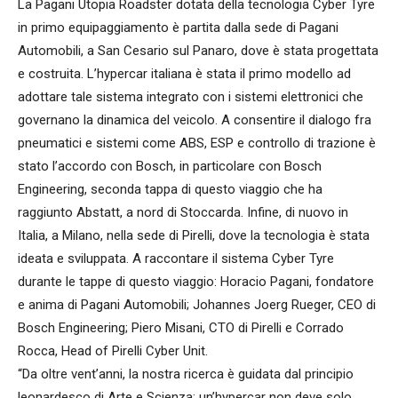
La Pagani Utopia Roadster dotata della tecnologia Cyber Tyre
in primo equipaggiamento è partita dalla sede di Pagani
Automobili, a San Cesario sul Panaro, dove è stata progettata
e costruita. L’hypercar italiana è stata il primo modello ad
adottare tale sistema integrato con i sistemi elettronici che
governano la dinamica del veicolo. A consentire il dialogo fra
pneumatici e sistemi come ABS, ESP e controllo di trazione è
stato l’accordo con Bosch, in particolare con Bosch
Engineering, seconda tappa di questo viaggio che ha
raggiunto Abstatt, a nord di Stoccarda. Infine, di nuovo in
Italia, a Milano, nella sede di Pirelli, dove la tecnologia è stata
ideata e sviluppata. A raccontare il sistema Cyber Tyre
durante le tappe di questo viaggio: Horacio Pagani, fondatore
e anima di Pagani Automobili; Johannes Joerg Rueger, CEO di
Bosch Engineering; Piero Misani, CTO di Pirelli e Corrado
Rocca, Head of Pirelli Cyber Unit.
“Da oltre vent’anni, la nostra ricerca è guidata dal principio
leonardesco di Arte e Scienza: un’hypercar non deve solo