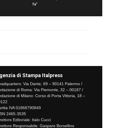
fa”
genzia di Stampa Italpress
adquarters: Via Dante, 69 – 90141 Palermo /
dazione di Roma: Via Piemonte, 32 – 00187 /
dazione di Milano: Corso di Porta Vittoria, 18 –
0122
rtita IVA 01868790849
SSN 2465-3535
rettore Editoriale: Italo Cucci
rettore Responsabile: Gaspare Borsellino