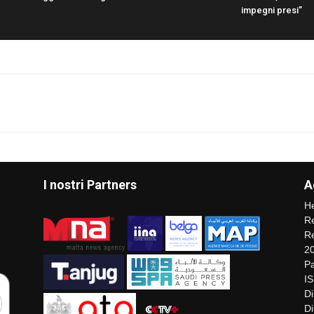
impegni presi”
I nostri Partners
A
He
Re
Re
2
Pa
I
Di
Di