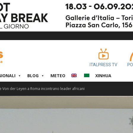
ITALPRESS TV
PO
GIONALI
BLOG
METEO
XINHUA
 e Von der Leyen a Roma incontrano leader africani