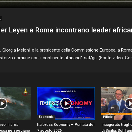
s
er Leyen a Roma incontrano leader africa
 Giorgia Meloni, e la presidente della Commissione Europea, a Roma pe
o sforzo comune con il continente africano". sat/gsl (Fonte video: 
Economia
Pillole
ivo in area
Italpress €conomy – Puntata del
Inaugurato traghe
ossa nel reggiano
7 agosto 2026
di Sicilia, Schifa