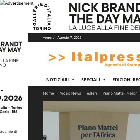
venerdì, Agosto 7, 2026
Italpress
NOTIZIARI
SPECIALI
EDIZIONI RE
Home
Video News
esteri
Piano Mattei, Meloni