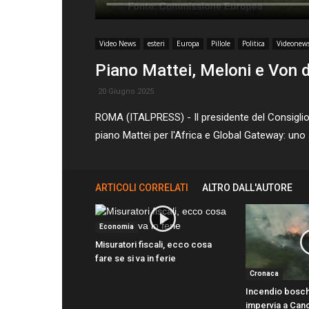
Video News
esteri
Europa
Pillole
Politica
Videonew
Piano Mattei, Meloni e Von d
20 Giugno 2025
ROMA (ITALPRESS) - Il presidente del Consiglio,
piano Mattei per l'Africa e Global Gateway: un
ARTICOLI CORRELATI
ALTRO DALL'AUTORE
Economia
Misuratori fiscali, ecco cosa
fare se si va in ferie
Cronaca
Incendio bosch
impervia a Can