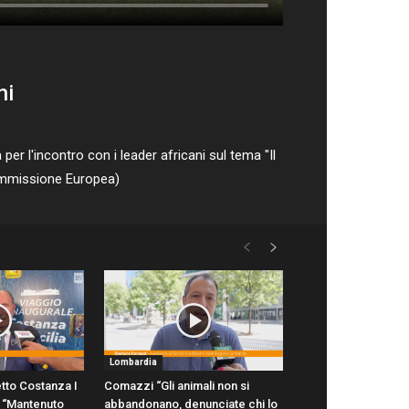
ni
r l'incontro con i leader africani sul tema "Il
Commissione Europea)
Lombardia
tto Costanza I
Comazzi “Gli animali non si
ni “Mantenuto
abbandonano, denunciate chi lo