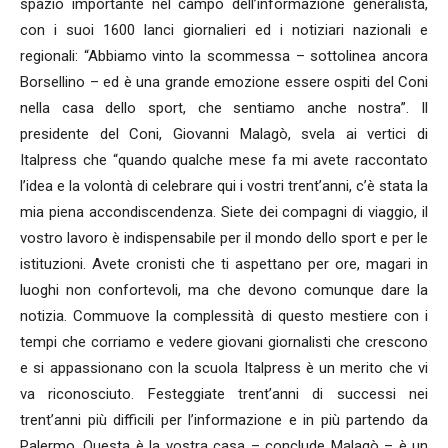
spazio importante nel campo dell’informazione generalista,
con i suoi 1600 lanci giornalieri ed i notiziari nazionali e
regionali: “Abbiamo vinto la scommessa – sottolinea ancora
Borsellino – ed è una grande emozione essere ospiti del Coni
nella casa dello sport, che sentiamo anche nostra”. Il
presidente del Coni, Giovanni Malagò, svela ai vertici di
Italpress che “quando qualche mese fa mi avete raccontato
l’idea e la volontà di celebrare qui i vostri trent’anni, c’è stata la
mia piena accondiscendenza. Siete dei compagni di viaggio, il
vostro lavoro è indispensabile per il mondo dello sport e per le
istituzioni. Avete cronisti che ti aspettano per ore, magari in
luoghi non confortevoli, ma che devono comunque dare la
notizia. Commuove la complessità di questo mestiere con i
tempi che corriamo e vedere giovani giornalisti che crescono
e si appassionano con la scuola Italpress è un merito che vi
va riconosciuto. Festeggiate trent’anni di successi nei
trent’anni più difficili per l’informazione e in più partendo da
Palermo. Questa è la vostra casa – conclude Malagò – è un