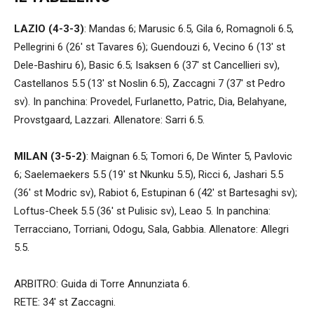
LAZIO (4-3-3)
: Mandas 6; Marusic 6.5, Gila 6, Romagnoli 6.5,
Pellegrini 6 (26′ st Tavares 6); Guendouzi 6, Vecino 6 (13′ st
Dele-Bashiru 6), Basic 6.5; Isaksen 6 (37′ st Cancellieri sv),
Castellanos 5.5 (13′ st Noslin 6.5), Zaccagni 7 (37′ st Pedro
sv). In panchina: Provedel, Furlanetto, Patric, Dia, Belahyane,
Provstgaard, Lazzari. Allenatore: Sarri 6.5.
MILAN (3-5-2)
: Maignan 6.5; Tomori 6, De Winter 5, Pavlovic
6; Saelemaekers 5.5 (19′ st Nkunku 5.5), Ricci 6, Jashari 5.5
(36′ st Modric sv), Rabiot 6, Estupinan 6 (42′ st Bartesaghi sv);
Loftus-Cheek 5.5 (36′ st Pulisic sv), Leao 5. In panchina:
Terracciano, Torriani, Odogu, Sala, Gabbia. Allenatore: Allegri
5.5.
ARBITRO: Guida di Torre Annunziata 6.
RETE: 34′ st Zaccagni.