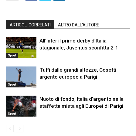
ARTICOLI CORRELATI
ALTRO DALL'AUTORE
All’Inter il primo derby d’Italia
stagionale, Juventus sconfitta 2-1
Sport
Tuffi dalle grandi altezze, Cosetti
argento europeo a Parigi
Sport
Nuoto di fondo, Italia d’argento nella
staffetta mista agli Europei di Parigi
Sport