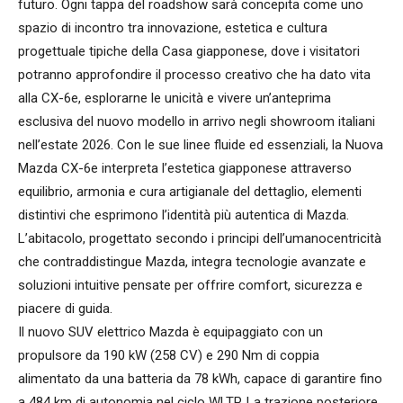
futuro. Ogni tappa del roadshow sarà concepita come uno
spazio di incontro tra innovazione, estetica e cultura
progettuale tipiche della Casa giapponese, dove i visitatori
potranno approfondire il processo creativo che ha dato vita
alla CX-6e, esplorarne le unicità e vivere un’anteprima
esclusiva del nuovo modello in arrivo negli showroom italiani
nell’estate 2026. Con le sue linee fluide ed essenziali, la Nuova
Mazda CX-6e interpreta l’estetica giapponese attraverso
equilibrio, armonia e cura artigianale del dettaglio, elementi
distintivi che esprimono l’identità più autentica di Mazda.
L’abitacolo, progettato secondo i principi dell’umanocentricità
che contraddistingue Mazda, integra tecnologie avanzate e
soluzioni intuitive pensate per offrire comfort, sicurezza e
piacere di guida.
Il nuovo SUV elettrico Mazda è equipaggiato con un
propulsore da 190 kW (258 CV) e 290 Nm di coppia
alimentato da una batteria da 78 kWh, capace di garantire fino
a 484 km di autonomia nel ciclo WLTP. La trazione posteriore