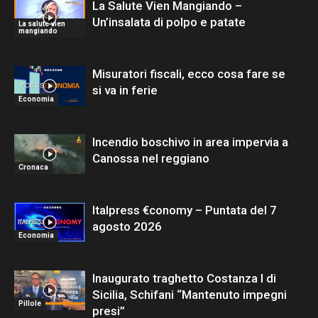
La Salute Vien Mangiando –
Un’insalata di polpo e patate
La salute vien
mangiando
Misuratori fiscali, ecco cosa fare se
si va in ferie
Economia
Incendio boschivo in area impervia a
Canossa nel reggiano
Cronaca
Italpress €conomy – Puntata del 7
agosto 2026
Economia
Inaugurato traghetto Costanza I di
Sicilia, Schifani “Mantenuto impegni
Pillole
presi”