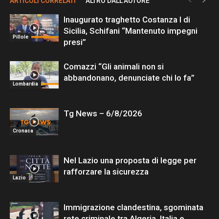
ARTICOLI CORRELATI
ALTRO DALL'AUTORE
Inaugurato traghetto Costanza I di
Sicilia, Schifani “Mantenuto impegni
Pillole
presi”
Comazzi “Gli animali non si
abbandonano, denunciate chi lo fa”
Lombardia
Tg News – 6/8/2026
Cronaca
Nel Lazio una proposta di legge per
rafforzare la sicurezza
Lazio
Immigrazione clandestina, sgominata
rete criminale tra Algeria, Italia e