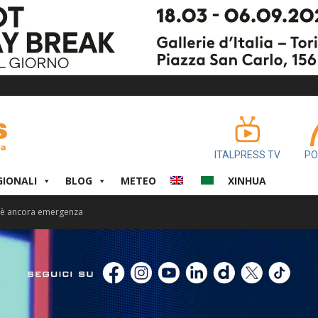
ITALPRESS TV
PO
GIONALI
BLOG
METEO
XINHUA
, è ancora emergenza