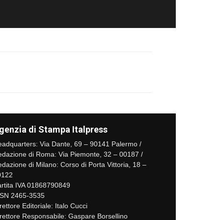
genzia di Stampa Italpress
adquarters: Via Dante, 69 – 90141 Palermo /
dazione di Roma: Via Piemonte, 32 – 00187 /
dazione di Milano: Corso di Porta Vittoria, 18 –
0122
rtita IVA 01868790849
SSN 2465-3535
rettore Editoriale: Italo Cucci
rettore Responsabile: Gaspare Borsellino