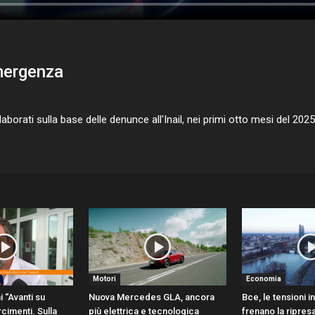
emergenza
orati sulla base delle denunce all'Inail, nei primi otto mesi del 2025 s
Motori
Economia
i “Avanti su
Nuova Mercedes GLA, ancora
Bce, le tensioni 
rcimenti. Sulla
più elettrica e tecnologica
frenano la ripres