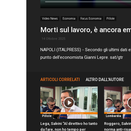
Video News
Economia
Focus Economia
Pillole
Morti sul lavoro, è ancora 
14 Ottobre 2025
NAPOLI (ITALPRESS) - Secondo gli ultimi dati elab
punto dell'economista Gianni Lepre. sat/gtr
ARTICOLI CORRELATI
ALTRO DALL'AUTORE
Pillole
Lombardia
Lega, Salvini “Al direttivo ho tanto
Roggero, Salvin
da fare, non ho tempo per
norma anti-risa