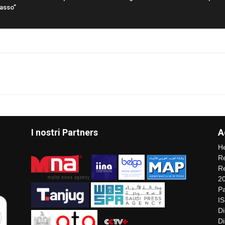
basso”
I nostri Partners
A
He
Re
Re
2
Pa
I
Di
Di