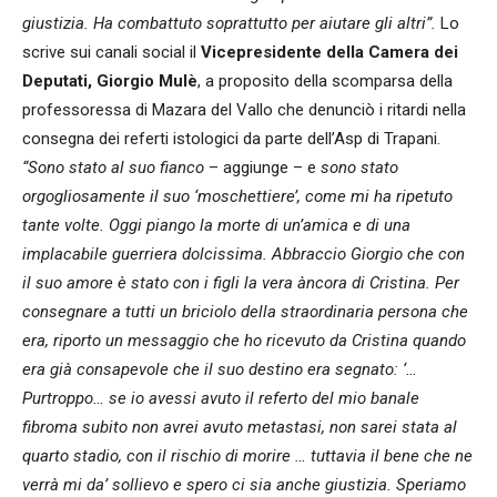
giustizia. Ha combattuto soprattutto per aiutare gli altri”.
Lo
scrive sui canali social il
Vicepresidente della Camera dei
Deputati, Giorgio Mulè
, a proposito della scomparsa della
professoressa di Mazara del Vallo che denunciò i ritardi nella
consegna dei referti istologici da parte dell’Asp di Trapani.
“Sono stato al suo fianco
– aggiunge – e
sono stato
orgogliosamente il suo ‘moschettiere’, come mi ha ripetuto
tante volte. Oggi piango la morte di un’amica e di una
implacabile guerriera dolcissima. Abbraccio Giorgio che con
il suo amore è stato con i figli la vera àncora di Cristina. Per
consegnare a tutti un briciolo della straordinaria persona che
era, riporto un messaggio che ho ricevuto da Cristina quando
era già consapevole che il suo destino era segnato: ‘…
Purtroppo… se io avessi avuto il referto del mio banale
fibroma subito non avrei avuto metastasi, non sarei stata al
quarto stadio, con il rischio di morire … tuttavia il bene che ne
verrà mi da’ sollievo e spero ci sia anche giustizia. Speriamo