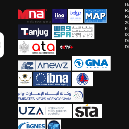
He
Re
Re
2
Pa
I
Di
Di