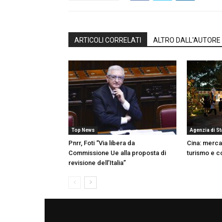
ARTICOLI CORRELATI
ALTRO DALL'AUTORE
Top News
Agenzia di S
Pnrr, Foti “Via libera da
Cina: mercat
Commissione Ue alla proposta di
turismo e c
revisione dell’Italia”