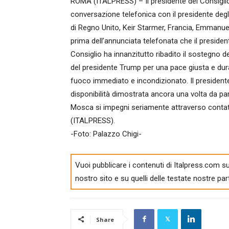
ROMA (ITALPRESS) – Il presidente del Consiglio, 
conversazione telefonica con il presidente degli
di Regno Unito, Keir Starmer, Francia, Emmanue
prima dell’annunciata telefonata che il presiden
Consiglio ha innanzitutto ribadito il sostegno del
del presidente Trump per una pace giusta e dura
fuoco immediato e incondizionato. Il president
disponibilità dimostrata ancora una volta da par
Mosca si impegni seriamente attraverso contatti
(ITALPRESS).
-Foto: Palazzo Chigi-
Vuoi pubblicare i contenuti di Italpress.com su
nostro sito e su quelli delle testate nostre par
Share