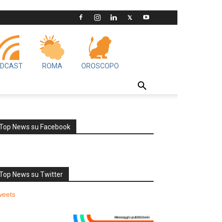
DCAST
ROMA
OROSCOPO
Top News su Facebook
Top News su Twitter
weets