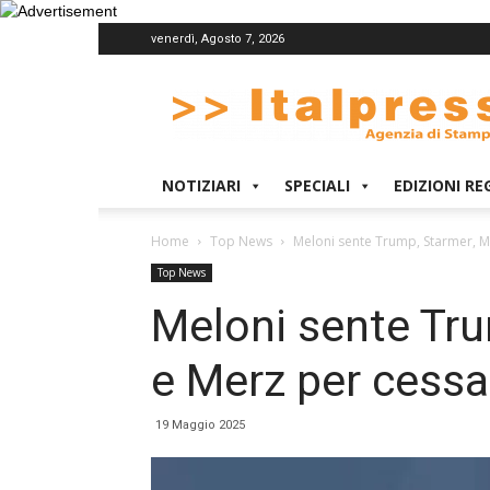
venerdì, Agosto 7, 2026
Italpress
NOTIZIARI
SPECIALI
EDIZIONI RE
Home
Top News
Meloni sente Trump, Starmer, M
Top News
Meloni sente Tr
e Merz per cessa
19 Maggio 2025