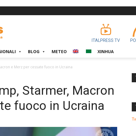
ITALPRESS TV
PO
GIONALI
BLOG
METEO
XINHUA
acron e Merz per cessate fuoco in Ucraina
ump, Starmer, Macron
te fuoco in Ucraina
T