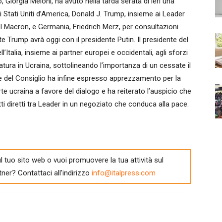
Giorgia Meloni, ha avuto nella tarda serata di ieri una
 Stati Uniti d’America, Donald J. Trump, insieme ai Leader
l Macron, e Germania, Friedrich Merz, per consultazioni
te Trump avrà oggi con il presidente Putin. Il presidente del
l’Italia, insieme ai partner europei e occidentali, agli sforzi
tura in Ucraina, sottolineando l’importanza di un cessate il
e del Consiglio ha infine espresso apprezzamento per la
te ucraina a favore del dialogo e ha reiterato l’auspicio che
 diretti tra Leader in un negoziato che conduca alla pace.
l tuo sito web o vuoi promuovere la tua attività sul
tner? Contattaci all'indirizzo
info@italpress.com