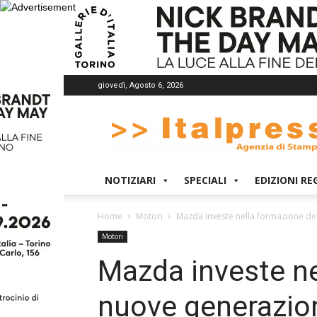
giovedì, Agosto 6, 2026
Italpress
NOTIZIARI
SPECIALI
EDIZIONI RE
Home
Motori
Mazda investe nella formazione del
Motori
Mazda investe ne
nuove generazion