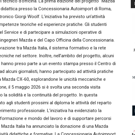
l tecnico d’officina. La prima edizione del progetto “Mazda
ta didattica presso la Concessionaria Autoimport di Roma,
onico Giorgi Woolf. L’iniziativa ha previsto un’attività
ompetenze teoriche ed esperienze pratiche. Gli studenti
 Service e di partecipare a simulazioni operative di
li ingegneri Mazda e del Capo Officina della Concessionaria.
razione tra Mazda Italia, il sistema formativo e la rete
niche nel settore. Inoltre, nell’ambito del progetto, alcuni
lf hanno preso parte a un evento stampa presso il Centro di
 alcuni giornalisti, hanno partecipato ad attività pratiche
lla Mazda CX-60, esplorandone le unicità meccaniche e
ione, il 5 maggio 2026 si è svolta una seconda visita
la solidità e la continuità del progetto. In questa
 agli studenti prossimi al diploma le attività del reparto
erimento professionale. L’iniziativa ha evidenziato la
ra formazione e mondo del lavoro e di supportare percorsi
ro, Mazda Italia ha annunciato la donazione di una Mazda
attività didattiche e formative. La Concessionaria Autoimport