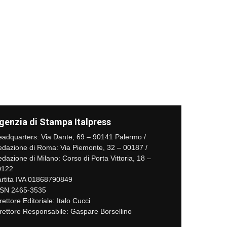
genzia di Stampa Italpress
adquarters: Via Dante, 69 – 90141 Palermo /
dazione di Roma: Via Piemonte, 32 – 00187 /
dazione di Milano: Corso di Porta Vittoria, 18 –
0122
rtita IVA 01868790849
SSN 2465-3535
rettore Editoriale: Italo Cucci
rettore Responsabile: Gaspare Borsellino