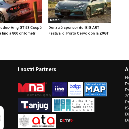
Motori
cedes-Amg GT 53 Coupè
Denza è sponsor del BIG ART
 fino a 800 chilometri
Festival di Porto Cervo con la Z9GT
I nostri Partners
A
He
Re
Re
2
Pa
I
Di
Di