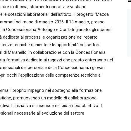
ature d’officina, strumenti operativi e vestiario
e dotazioni laboratoriali dell’istituto. Il progetto “Mazda
rammati nel mese di maggio 2026. Il 13 maggio, presso
n la Concessionaria Autolago e Confatrigianato, gli studenti
ità dedicata ai processi e organizzazione del reparto
etenze tecniche richieste e le opportunità nel settore
ari di Maranello, in collaborazione con la Concessionaria
rnata formativa dedicata ai ragazzi che presto entreranno nel
fessionali del personale della Concessionaria, i giovani
opri occhi l’applicazione delle competenze tecniche ai
erma il proprio impegno nel sostegno alla formazione
istiche, promuovendo un modello di collaborazione
tiva. L’iniziativa si inserisce nel più ampio obiettivo di
essionali necessarie all’evoluzione del settore