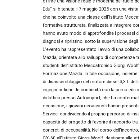
offrire una visione reale e moderna del ruolo de
Edu” si è tenuta il 7 maggio 2025 con una visi
che ha coinvolto una classe dell’Istituto Meccatr
formativa strutturata, finalizzata a integrare c
hanno avuto modo di approfondire i processi del
diagnosi e ripristino, sotto la supervisione deg
L’evento ha rappresentato l’avvio di una collabo
Mazda, orientata allo sviluppo di competenze tec
studenti dell’Istituto Meccatronico Giorgi Woo
Formazione Mazda. In tale occasione, insieme ad
di disassemblaggio del motore diesel 3,3 L de
ingegneristiche. In continuità con la prima ediz
didattica presso Autoimport, che ha confermato 
occasione, i giovani neoassunti hanno presentato
Service, condividendo il proprio percorso di ins
capacità del progetto di favorire il raccordo t
concreti di occupabilità. Nel corso dell’incont
CX-60 all’Istituto Giorgi Woolf, destinata alle 