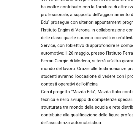
ha inoltre contribuito con la fornitura di attrezz
professionale, a supporto dell’aggiornamento dell
Edu” prosegue con ulteriori appuntamenti prog
l’Istituto Engim di Verona, in collaborazione co
delle classi quarte saranno coinvolti in un’attiv
Service, con l’obiettivo di approfondire le comp
automotive; Il 26 maggio, presso l’Istituto Ferr
Ferrari Giorgio di Modena, si terrà un’altra gio
mondo del lavoro. Grazie alle testimonianze pro
studenti avranno l’occasione di vedere con i pr
contesti operativi dell’officina.
Con il progetto “Mazda Edu”, Mazda Italia conf
tecnica e nello sviluppo di competenze special
strutturata tra mondo della scuola e rete distribu
contribuire alla qualificazione delle figure prof
dell’assistenza automobilistica.