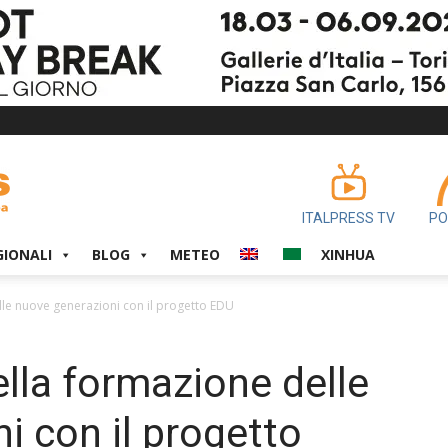
ITALPRESS TV
PO
GIONALI
BLOG
METEO
XINHUA
le nuove generazioni con il progetto EDU
lla formazione delle
i con il progetto