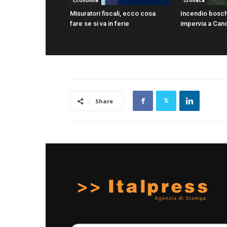
Economia
Cronaca
Misuratori fiscali, ecco cosa
Incendio bosch
fare se si va in ferie
impervia a Can
Share