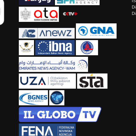
I
Di
Di