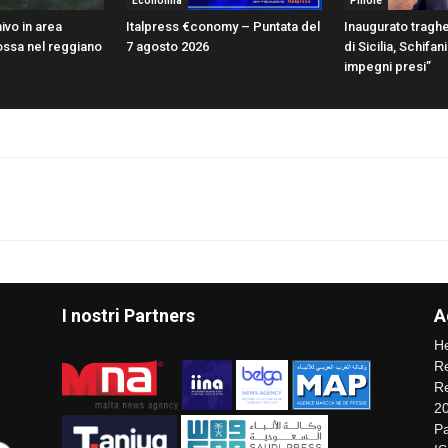
Economia
Pillole
ivo in area
Italpress €conomy – Puntata del
Inaugurato traghe
ossa nel reggiano
7 agosto 2026
di Sicilia, Schifa
impegni presi”
I nostri Partners
A
He
Re
Re
2
Pa