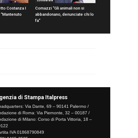
Lombardia
tto Costanza I
Comazzi “Gli animali non si
ni “Mantenuto
abbandonano, denunciate chi lo
fa”
genzia di Stampa Italpress
adquarters: Via Dante, 69 – 90141 Palermo /
dazione di Roma: Via Piemonte, 32 – 00187 /
dazione di Milano: Corso di Porta Vittoria, 18 –
0122
rtita IVA 01868790849