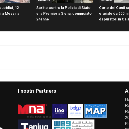
Cronaca
Calabria
pubblici, 12
Scritte contro la Polizia di Stato
Corte dei Conti 
i a Messina
e la Premier a Siena, denunciato
erariale da 600mi
24enne
depuratori in Cal
I nostri Partners
A
He
Re
Re
2
Pa