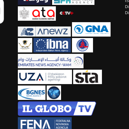
I
Di
Di