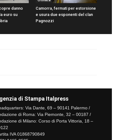
Cronaca
scopre danno
Camorra, fermati per estorsione
la euro su
e usura due esponenti del clan
abria
Pagnozzi
genzia di Stampa Italpress
adquarters: Via Dante, 69 – 90141 Palermo /
dazione di Roma: Via Piemonte, 32 – 00187 /
dazione di Milano: Corso di Porta Vittoria, 18 –
0122
rtita IVA 01868790849