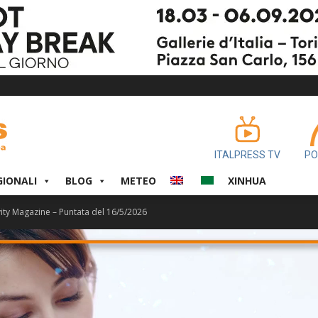
ITALPRESS TV
PO
GIONALI
BLOG
METEO
XINHUA
ity Magazine – Puntata del 16/5/2026