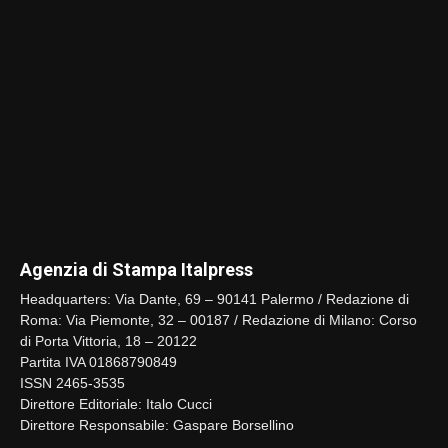
Agenzia di Stampa Italpress
Headquarters: Via Dante, 69 – 90141 Palermo / Redazione di
Roma: Via Piemonte, 32 – 00187 / Redazione di Milano: Corso
di Porta Vittoria, 18 – 20122
Partita IVA 01868790849
ISSN 2465-3535
Direttore Editoriale: Italo Cucci
Direttore Responsabile: Gaspare Borsellino
Azienda
Amministrazione trasparente
ISO 9001
ESG
Privacy Policy
Cookie Policy
Contatti
© Copyrights Italpress - Tutti i diritti riservati
Le tue preferenze relative alla privacy
Informativa sulla raccolta