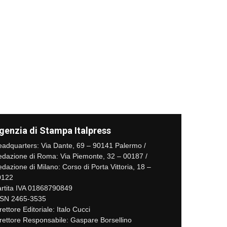
genzia di Stampa Italpress
adquarters: Via Dante, 69 – 90141 Palermo /
dazione di Roma: Via Piemonte, 32 – 00187 /
dazione di Milano: Corso di Porta Vittoria, 18 –
0122
rtita IVA 01868790849
SSN 2465-3535
rettore Editoriale: Italo Cucci
rettore Responsabile: Gaspare Borsellino