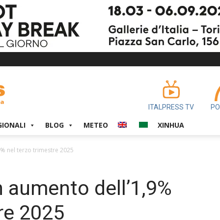
ITALPRESS TV
PO
GIONALI
BLOG
METEO
XINHUA
9% nel terzo trimestre 2025
n aumento dell’1,9%
tre 2025