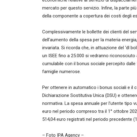
economiche relative al servizio di dispacciament
mercato per questo servizio. Infine, la parte pi
della componente a copertura dei costi degli eserc
Complessivamente le bollette dei clienti del ser
dell’aumento della spesa per la materia energi
invariata. Si ricorda che, in attuazione del ‘dl b
un ISEE fino a 25.000 si vedranno riconosciuto 
cumulabile con il bonus sociale percepito dalle 
famiglie numerose.
Per ottenere in automatico i bonus sociali e il 
Dichiarazione Sostitutiva Unica (DSU) e ottenere
normativa. La spesa annuale per l’utente tipo vu
euro nel periodo compreso tra il 1° ottobre 202
514,04 euro registrati nel periodo precedente 
– Foto IPA Agency –