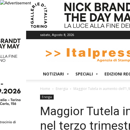
sabato, Agosto 8, 2026
Italpress
NOTIZIARI
SPECIALI
EDIZIONI RE
Home
Energia
Maggior Tutela in aumento dell’1,
Energia
Maggior Tutela i
nel terzo trimes