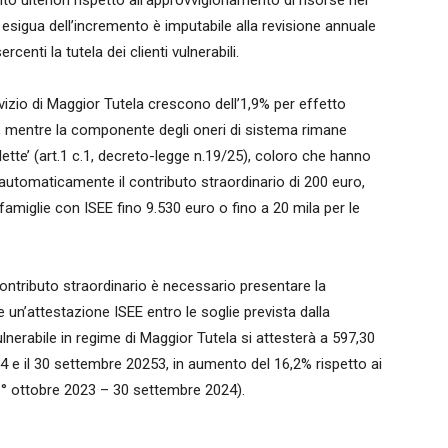
o ulteriori rispetto all’approvvigionamento di risorse nel
ù esigua dell’incremento è imputabile alla revisione annuale
enti la tutela dei clienti vulnerabili.
vizio di Maggior Tutela crescono dell’1,9% per effetto
a, mentre la componente degli oneri di sistema rimane
ollette’ (art.1 c.1, decreto-legge n.19/25), coloro che hanno
automaticamente il contributo straordinario di 200 euro,
famiglie con ISEE fino 9.530 euro o fino a 20 mila per le
contributo straordinario è necessario presentare la
 un’attestazione ISEE entro le soglie prevista dalla
lnerabile in regime di Maggior Tutela si attesterà a 597,30
4 e il 30 settembre 20253, in aumento del 16,2% rispetto ai
(1° ottobre 2023 – 30 settembre 2024).