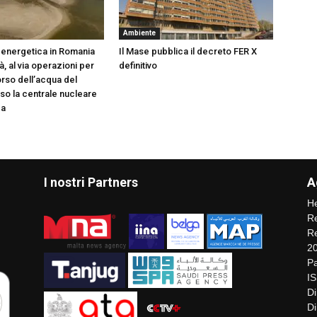
Ambiente
energetica in Romania
Il Mase pubblica il decreto FER X
tà, al via operazioni per
definitivo
orso dell’acqua del
so la centrale nucleare
da
I nostri Partners
A
He
Re
Re
2
Pa
I
Di
Di