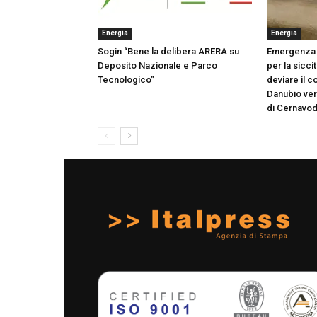
Energia
Energia
Sogin “Bene la delibera ARERA su
Emergenza 
Deposito Nazionale e Parco
per la sicci
Tecnologico”
deviare il c
Danubio ver
di Cernavo