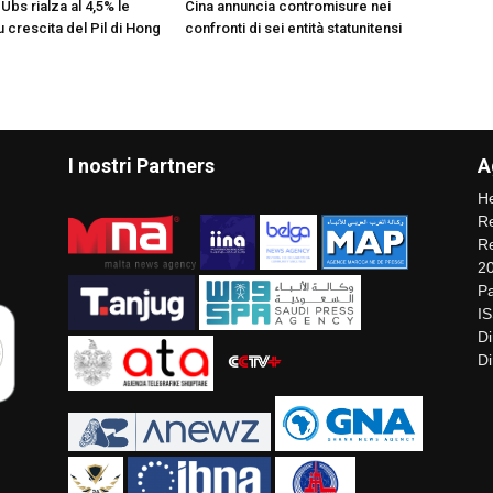
Ubs rialza al 4,5% le
Cina annuncia contromisure nei
u crescita del Pil di Hong
confronti di sei entità statunitensi
I nostri Partners
A
He
Re
Re
2
Pa
I
Di
Di