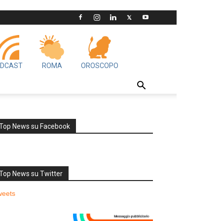
DCAST
ROMA
OROSCOPO
Top News su Facebook
Top News su Twitter
weets