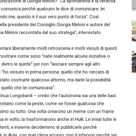
nicazione di Giorgia Meloni? “La spontaneità e la veracità.
 o comunica perchè qualcuno le dice di comunicare: lei
do me, questo è il suo vero punto di forza”. Così
a presidente del Consiglio Giorgia Meloni e autore del
ia Meloni raccontata dal suo stratega”, intervistato
tare liberamente molti retroscena e molti vissuti di questi
 mostrare come sono “nate realmente alcune iniziative o
l dietro le quinte” per non “lasciare sempre agli altri
e “ho vissuto in prima persona: quello che ho cercato di
stato costruirle qualcosa attorno, ma darle la possibilità
i quello che lei comunicava”.
tinua Longobardi – credo che l’autoironia sia una delle basi
a evitano come la peste, come se fosse qualcosa che
ntissimo su tutto. Una volta crearono un meme con un frame
 in volto, la trasformarono anche in Hulk. Le inviai tutte le
tenti, e insieme decidemmo di pubblicarle perchè
 in Aula, con quel clima acceso, non ti infervori perchè sei