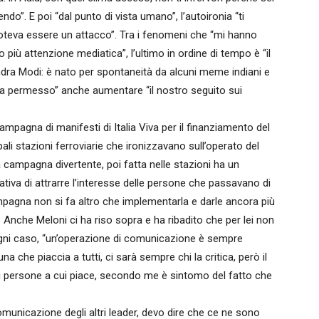
ndo”. E poi “dal punto di vista umano”, l’autoironia “ti
poteva essere un attacco”. Tra i fenomeni che “mi hanno
o più attenzione mediatica”, l’ultimo in ordine di tempo è “il
dra Modi: è nato per spontaneità da alcuni meme indiani e
ha permesso” anche aumentare “il nostro seguito sui
mpagna di manifesti di Italia Viva per il finanziamento del
ipali stazioni ferroviarie che ironizzavano sull’operato del
campagna divertente, poi fatta nelle stazioni ha un
tiva di attrarre l’interesse delle persone che passavano di
ampagna non si fa altro che implementarla e darle ancora più
. Anche Meloni ci ha riso sopra e ha ribadito che per lei non
 ogni caso, “un’operazione di comunicazione è sempre
una che piaccia a tutti, ci sarà sempre chi la critica, però il
 di persone a cui piace, secondo me è sintomo del fatto che
municazione degli altri leader, devo dire che ce ne sono