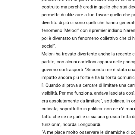
costruito ma perchè credi in quello che stai dice
permette di utilizzare a tuo favore quello che 
divertito di più ci sono quelli che hanno generat
fenomeno ‘Melodi” con il premier indiano Naren
poi è diventato un fenomeno collettivo che ci 
social”.
Meloni ha trovato divertente anche la recente ca
partito, con alcuni cartelloni apparsi nelle princ
governo sui trasporti. “Secondo me è stata una 
impatto ancora più forte e ha la forza comunica
lì. Quando si prova a cercare di limitare una c
visibilità. Per me funziona, andava lasciata così
era assolutamente da limitare”, sottolinea. In
criticata, soprattutto in politica: non ce n’è mai 
fatto che se ne parli e ci sia una grossa fetta
funziona”, ricorda Longobardi.
“A me piace molto osservare le dinamiche di co