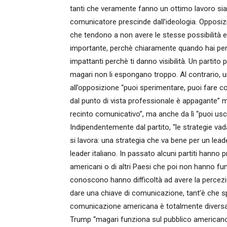
tanti che veramente fanno un ottimo lavoro sia
comunicatore prescinde dall’ideologia. Opposi
che tendono a non avere le stesse possibilità e 
importante, perchè chiaramente quando hai perc
impattanti perchè ti danno visibilità. Un partit
magari non li espongano troppo. Al contrario, un
all’opposizione “puoi sperimentare, puoi fare co
dal punto di vista professionale è appagante” ma
recinto comunicativo”, ma anche da lì “puoi us
Indipendentemente dal partito, “le strategie va
si lavora: una strategia che va bene per un lead
leader italiano. In passato alcuni partiti hann
americani o di altri Paesi che poi non hanno f
conoscono hanno difficoltà ad avere la percezio
dare una chiave di comunicazione, tant’è che s
comunicazione americana è totalmente diversa d
Trump “magari funziona sul pubblico americano