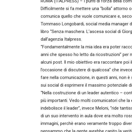
ROMA (ITALPRESS) – I punti di forza della comu
Difficilmente si fa mettere una “bolla” attorno
comunica quello che vuole comunicare e, secon
Tommaso Longobardi, social media manager dell
libro “Senza maschera. L’ascesa social di Giorg
dall’agenzia Italpress.
“Fondamentalmente la mia idea era poter raccon
anni che spesso ho letto da ricostruzioni” per
alcuni post. Il mio obiettivo era raccontare poi i
l’occasione di discutere di qualcosa” che invec
fare nella comunicazione, in questi anni, non è 
sui social di esprimere il massimo potenziale d
“Nella costruzione di un leader autentico – con
più importanti. Vedo molti comunicatori che l
indebolisce il leader”, invece Meloni, “ride ta
di un suo intervento in aula dove era molto rossa
immagini, perchè erano veramente troppo diver
pensammo che la gente avrebbe capito la verità: