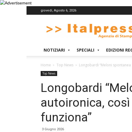
giovedì, Agosto 6, 2026
Italpress
NOTIZIARI
SPECIALI
EDIZIONI RE
Home
Top News
Longobardi “Meloni spontanea e
Top News
Longobardi “Mel
autoironica, cos
funziona”
3 Giugno 2026