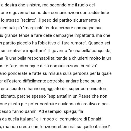
 a destra che sinistra, ma secondo me il ruolo del
zione e governo hanno due comunicazioni contraddistinte
lo stesso “recinto”. Il peso del partito sicuramente è
entuali più “marginali” tendi a cercare campagne più
o più grande tende a fare delle campagne impattanti, ma che
 partito piccolo ha l’obiettivo di fare rumore”. Quando sei
se creative e impattare”. Il governo “è una bella conquista,
 “è una bella responsabilità: tende a chiuderti molto in un
cire e fare comunque della comunicazione creativa”.
dano ponderate e fatte su misura sulla persona per la quale
er all’estero difficilmente potrebbe andare bene su un
o preso spunto o hanno ingaggiato dei super comunicatori
unzionato, perchè spesso “espiantatì in un Paese che non
ne giusta per poter costruire qualcosa di creativo o per
pesso fanno danni”. Ad esempio, spiega, “la
a quella italiana” e il modo di comunicare di Donald
, ma non credo che funzionerebbe mai su quello italiano”.