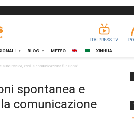
ITALPRESS TV
PO
GIONALI
BLOG
METEO
XINHUA
 autoironica, così la comunicazione funziona”
oni spontanea e
ì la comunicazione
T