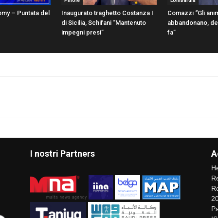
Pillole
Lombardia
omy – Puntata del
Inaugurato traghetto Costanza I
Comazzi “Gli anim
di Sicilia, Schifani “Mantenuto
abbandonano, den
impegni presi”
fa”
I nostri Partners
A
He
Re
Re
2
Pa