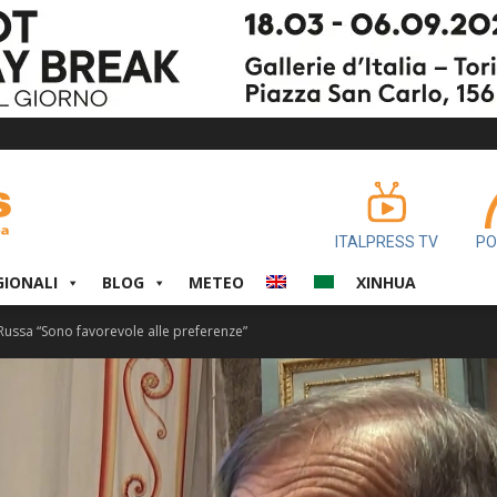
ITALPRESS TV
PO
GIONALI
BLOG
METEO
XINHUA
 Russa “Sono favorevole alle preferenze”