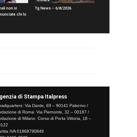
Cronaca
ali non si
Tg News – 6/8/2026
unciate chi lo
genzia di Stampa Italpress
adquarters: Via Dante, 69 – 90141 Palermo /
dazione di Roma: Via Piemonte, 32 – 00187 /
dazione di Milano: Corso di Porta Vittoria, 18 –
0122
rtita IVA 01868790849