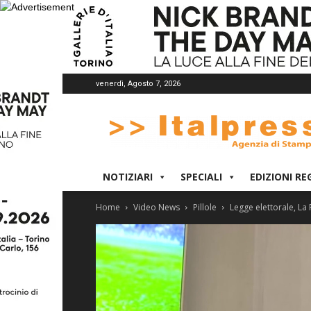
venerdì, Agosto 7, 2026
Italpress
NOTIZIARI
SPECIALI
EDIZIONI RE
Home
Video News
Pillole
Legge elettorale, La