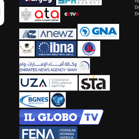
I
Di
Di