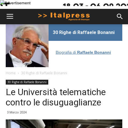
30 Righe di Raffaele Bonanni
Biografia di
Raffaele Bonanni
Home
30 Righe di Raffaele Bonanni
30 Righe di Raffaele Bonanni
Le Università telematiche
contro le disuguaglianze
3 Marzo 2024