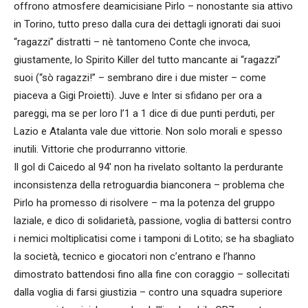
offrono atmosfere deamicisiane Pirlo – nonostante sia attivo
in Torino, tutto preso dalla cura dei dettagli ignorati dai suoi
“ragazzi” distratti – nè tantomeno Conte che invoca,
giustamente, lo Spirito Killer del tutto mancante ai “ragazzi”
suoi (“sò ragazzi!” – sembrano dire i due mister – come
piaceva a Gigi Proietti). Juve e Inter si sfidano per ora a
pareggi, ma se per loro l’1 a 1 dice di due punti perduti, per
Lazio e Atalanta vale due vittorie. Non solo morali e spesso
inutili. Vittorie che produrranno vittorie.
Il gol di Caicedo al 94′ non ha rivelato soltanto la perdurante
inconsistenza della retroguardia bianconera – problema che
Pirlo ha promesso di risolvere – ma la potenza del gruppo
laziale, e dico di solidarietà, passione, voglia di battersi contro
i nemici moltiplicatisi come i tamponi di Lotito; se ha sbagliato
la società, tecnico e giocatori non c’entrano e l’hanno
dimostrato battendosi fino alla fine con coraggio – sollecitati
dalla voglia di farsi giustizia – contro una squadra superiore