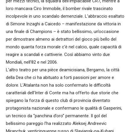
per mezzi tecnici, la squadra dell’implacabile CR7, mentre a
loro mancava Ciro Immobile, il bomber rivale trascinato
incolpevole in uno scandalo demenziale. L’abbraccio esaltato
di Simone Inzaghi a Caicedo – manifestazione da vittoria in
una finale di Champions – è stato bellissimo, un’occasione
per dimostrare almeno ai detrattori del gioco più bello del
mondo quanta forza morale c’è nel calcio, quale capacità di
reagire a scandali e cattiverie. Così abbiamo vinto due
Mondiali, nell’82 e nel 2006.
L’altro teatro per una pièce deamicisiana, Bergamo, la città
della Dea che ci ha abituato a forti passioni per amore e
dolore. L’Atalanta non ha solo confermato le difficoltà
caratteriali dell’Inter di Conte ma ha offerto due storie che
spiegano la forza di questo club di provincia diventato
protagonista nazionale e confermano le qualità di Gasperini,
un tecnico da “panchina d’oro” permanente. Il gol del
bellissimo pareggio l’ha realizzato Aleksej Andreevic
Miranchuk, venticinquenne russo di Slavjansk-na-Kubani,