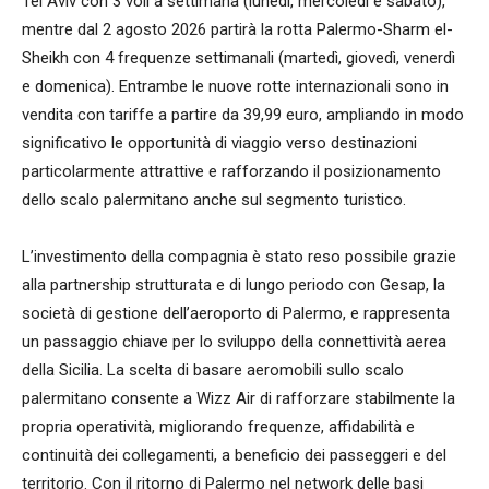
Tel Aviv con 3 voli a settimana (lunedì, mercoledì e sabato),
mentre dal 2 agosto 2026 partirà la rotta Palermo-Sharm el-
Sheikh con 4 frequenze settimanali (martedì, giovedì, venerdì
e domenica). Entrambe le nuove rotte internazionali sono in
vendita con tariffe a partire da 39,99 euro, ampliando in modo
significativo le opportunità di viaggio verso destinazioni
particolarmente attrattive e rafforzando il posizionamento
dello scalo palermitano anche sul segmento turistico.
L’investimento della compagnia è stato reso possibile grazie
alla partnership strutturata e di lungo periodo con Gesap, la
società di gestione dell’aeroporto di Palermo, e rappresenta
un passaggio chiave per lo sviluppo della connettività aerea
della Sicilia. La scelta di basare aeromobili sullo scalo
palermitano consente a Wizz Air di rafforzare stabilmente la
propria operatività, migliorando frequenze, affidabilità e
continuità dei collegamenti, a beneficio dei passeggeri e del
territorio. Con il ritorno di Palermo nel network delle basi