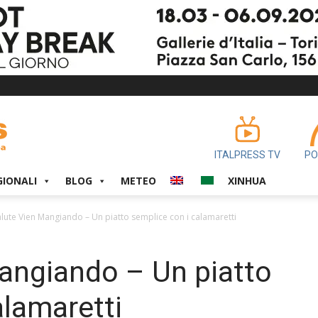
ITALPRESS TV
PO
GIONALI
BLOG
METEO
XINHUA
alute Vien Mangiando – Un piatto semplice con i calamaretti
angiando – Un piatto
alamaretti