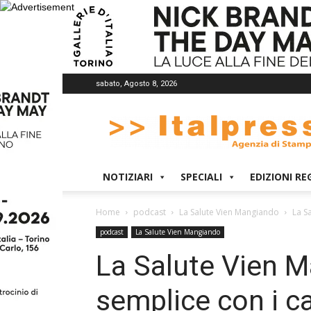
sabato, Agosto 8, 2026
Italpress
NOTIZIARI
SPECIALI
EDIZIONI RE
Home
podcast
La Salute Vien Mangiando
La S
podcast
La Salute Vien Mangiando
La Salute Vien M
semplice con i c