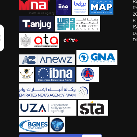
Re
Re
2
Pa
I
Di
Di