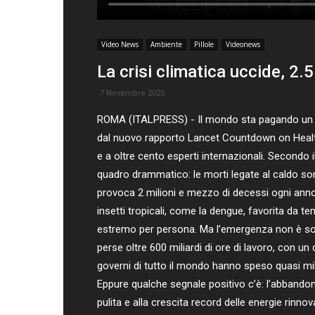
Video News
Ambiente
Pillole
Videonews
La crisi climatica uccide, 2.5 
7 Novembre 2025
ROMA (ITALPRESS) - Il mondo sta pagando un prez
dal nuovo rapporto Lancet Countdown on Health 
e a oltre cento esperti internazionali. Secondo i
quadro drammatico: le morti legate al caldo son
provoca 2 milioni e mezzo di decessi ogni anno
insetti tropicali, come la dengue, favorita da te
estremo per persona. Ma l’emergenza non è solo
perse oltre 600 miliardi di ore di lavoro, con u
governi di tutto il mondo hanno speso quasi mille m
Eppure qualche segnale positivo c’è: l’abbandono
pulita e alla crescita record delle energie rinn