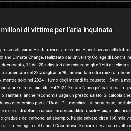
milioni di vittime per l’aria inquinata
zo altissimo – in termini di vite umane – per l’inerzia nella lotta a
and Climate Change, realizzato dall’University College di Londra in
l documento, 13 dei 20 indicatori che misurano gli effetti del clima su
o aumentate del 23% dagli anni ’90, arrivando a oltre mezzo milione 
, mentre solo nel 2024 il fumo degli incendi ha causato 154 mila mor
mperature sempre più alte. E il 2024 è stato l’anno più caldo mai regi
 sanitaria: anche l’economia paga un prezzo salato. Si calcola che,
n danno economico pari all’1% del PIL mondiale. Un paradosso, sottolin
iliardi di dollari in sussidi ai combustibili fossili — più, in alcuni casi
 graduale del carbone, ad esempio, ha già salvato circa 160 mila vite 
ovabili. Il messaggio del Lancet Countdown è chiaro: serve una svolta i