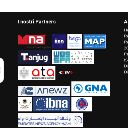
I nostri Partners
A
He
Re
Re
2
Pa
I
Di
Di