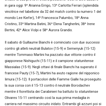
in gara oggi: 9^ Arianna Errigo, 13^ Carlotta Ferrari (splendida
vincitrice nel tabellone da 32 del match contro la numero 1 del
mondo Lee Kiefer), 14^ Francesca Palumbo, 18^ Anna
Cristino, 33^ Martina Batini, 36^ Elena Tangherlini, 38^ Irene
Bertini, 42^ Alice Volpi e 58^ Aurora Grandis.
Il sabato di Guillaume Bianchi è cominciato con due successi
contro gli atleti neutrali Bulatov (15-9) e Semenyuk (15-12)
mentre Tommaso Martini ha piazzato due vittorie contro il
giapponese Nishiguchi (15-11) e il campione statunitense
Massialas (15-9). Negli ottavi di finale Bianchi ha superato il
francese Pauty (15-7), Martini ha avuto ragione del nipponico
Iimura (15-12). Il portacolori delle Fiamme Gialle ha proseguito
la sua corsa con il 15-13 contro il neutrale Borodachev
mentre il fiorettista dei Carabinieri ha battuto lo statunitense
Olivares 15-11 centrando così la sua prima medaglia in
carriera nel massimo circuito iridato. Entrambi gli azzurri poi si