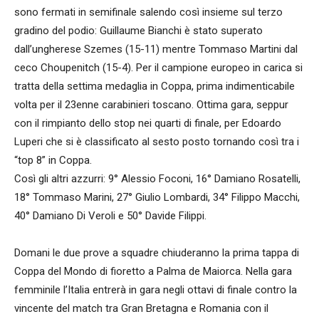
sono fermati in semifinale salendo così insieme sul terzo
gradino del podio: Guillaume Bianchi è stato superato
dall’ungherese Szemes (15-11) mentre Tommaso Martini dal
ceco Choupenitch (15-4). Per il campione europeo in carica si
tratta della settima medaglia in Coppa, prima indimenticabile
volta per il 23enne carabinieri toscano. Ottima gara, seppur
con il rimpianto dello stop nei quarti di finale, per Edoardo
Luperi che si è classificato al sesto posto tornando così tra i
“top 8” in Coppa.
Così gli altri azzurri: 9° Alessio Foconi, 16° Damiano Rosatelli,
18° Tommaso Marini, 27° Giulio Lombardi, 34° Filippo Macchi,
40° Damiano Di Veroli e 50° Davide Filippi.
Domani le due prove a squadre chiuderanno la prima tappa di
Coppa del Mondo di fioretto a Palma de Maiorca. Nella gara
femminile l’Italia entrerà in gara negli ottavi di finale contro la
vincente del match tra Gran Bretagna e Romania con il