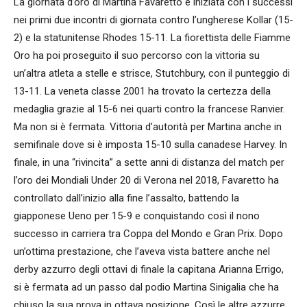
La giornata d’oro di Martina Favaretto è iniziata con i successi
nei primi due incontri di giornata contro l’ungherese Kollar (15-
2) e la statunitense Rhodes 15-11. La fiorettista delle Fiamme
Oro ha poi proseguito il suo percorso con la vittoria su
un’altra atleta a stelle e strisce, Stutchbury, con il punteggio di
13-11. La veneta classe 2001 ha trovato la certezza della
medaglia grazie al 15-6 nei quarti contro la francese Ranvier.
Ma non si è fermata. Vittoria d’autorità per Martina anche in
semifinale dove si è imposta 15-10 sulla canadese Harvey. In
finale, in una “rivincita” a sette anni di distanza del match per
l’oro dei Mondiali Under 20 di Verona nel 2018, Favaretto ha
controllato dall’inizio alla fine l’assalto, battendo la
giapponese Ueno per 15-9 e conquistando così il nono
successo in carriera tra Coppa del Mondo e Gran Prix. Dopo
un’ottima prestazione, che l’aveva vista battere anche nel
derby azzurro degli ottavi di finale la capitana Arianna Errigo,
si è fermata ad un passo dal podio Martina Sinigalia che ha
chiuso la sua prova in ottava posizione. Così le altre azzurre